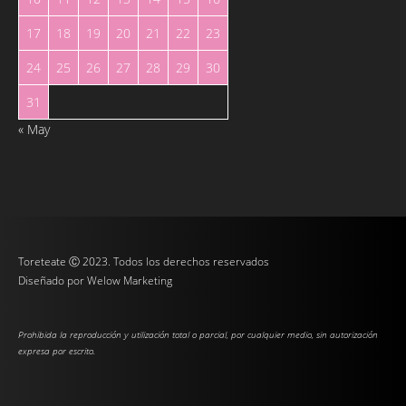
17
18
19
20
21
22
23
24
25
26
27
28
29
30
31
« May
Toreteate Ⓒ 2023. Todos los derechos reservados
Diseñado por
Welow Marketing
Prohibida la reproducción y utilización total o parcial, por cualquier medio, sin autorización
expresa por escrito.