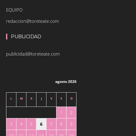
EQUIPO
redaccion@toreteate.com
PUBLICIDAD
publicidad@toreteate.com
agosto 2026
L
M
X
J
V
S
D
1
2
3
4
5
6
7
8
9
10
11
12
13
14
15
16