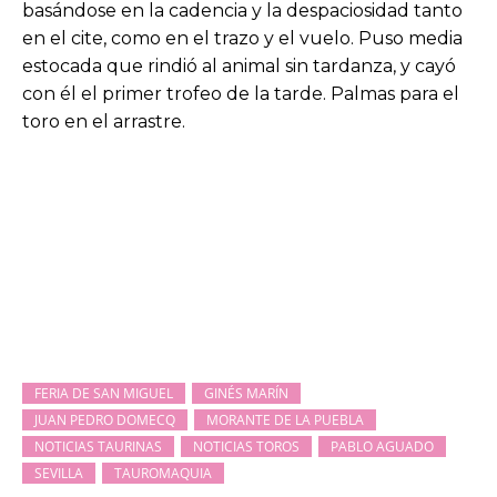
basándose en la cadencia y la despaciosidad tanto
en el cite, como en el trazo y el vuelo. Puso media
estocada que rindió al animal sin tardanza, y cayó
con él el primer trofeo de la tarde. Palmas para el
toro en el arrastre.
FERIA DE SAN MIGUEL
GINÉS MARÍN
JUAN PEDRO DOMECQ
MORANTE DE LA PUEBLA
NOTICIAS TAURINAS
NOTICIAS TOROS
PABLO AGUADO
SEVILLA
TAUROMAQUIA