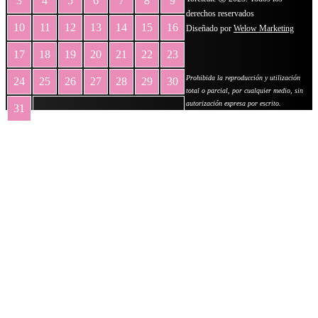
3
4
5
6
7
8
9
derechos reservados
10
11
12
13
14
15
16
Diseñado por
Welow Marketing
17
18
19
20
21
22
23
Prohibida la reproducción y utilización
24
25
26
27
28
29
30
total o parcial, por cualquier medio, sin
autorización expresa por escrito.
31
« May