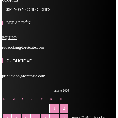
COOKIES
TÉRMINOS Y CONDICIONES
REDACCIÓN
EQUIPO
redaccion@toreteate.com
PUBLICIDAD
publicidad@toreteate.com
agosto 2026
L
M
X
J
V
S
D
1
2
Toreteate Ⓒ 2023. Todos los