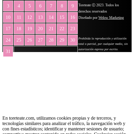
Toreteate Ⓒ 2023. Todos los
3
4
5
6
7
8
9
derechos reservados
10
11
12
13
14
15
16
Diseñado por
Welow Marketing
17
18
19
20
21
22
23
Prohibida la reproducción y utilización
24
25
26
27
28
29
30
total o parcial, por cualquier medio, sin
autorización expresa por escrito.
31
« May
En toreteate.com, utilizamos cookies propias y de terceros, y
tecnologías similares para analizar el tráfico, la navegación web y
con fines estadísticos; identificar y mantener sesiones de usuario;