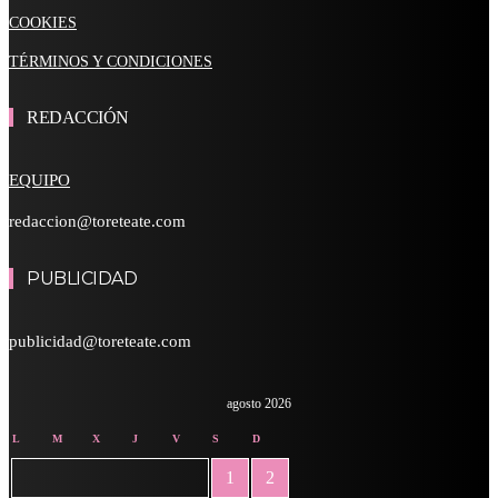
COOKIES
TÉRMINOS Y CONDICIONES
REDACCIÓN
EQUIPO
redaccion@toreteate.com
PUBLICIDAD
publicidad@toreteate.com
agosto 2026
L
M
X
J
V
S
D
1
2