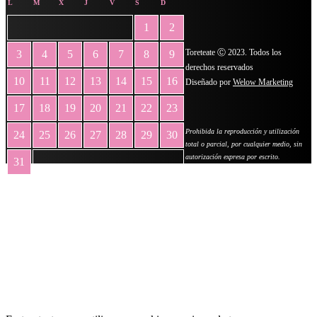
L
M
X
J
V
S
D
1
2
Toreteate Ⓒ 2023. Todos los
3
4
5
6
7
8
9
derechos reservados
10
11
12
13
14
15
16
Diseñado por
Welow Marketing
17
18
19
20
21
22
23
Prohibida la reproducción y utilización
24
25
26
27
28
29
30
total o parcial, por cualquier medio, sin
autorización expresa por escrito.
31
« May