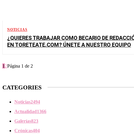
NOTICIAS
¿QUIERES TRABAJAR COMO BECARIO DE REDACCI
EN TORETEATE.COM? ÚNETE A NUESTRO EQUIPO
1
2
Página 1 de 2
CATEGORIES
Noticias
2494
Actualidad
1366
Galerías
823
Crónicas
404