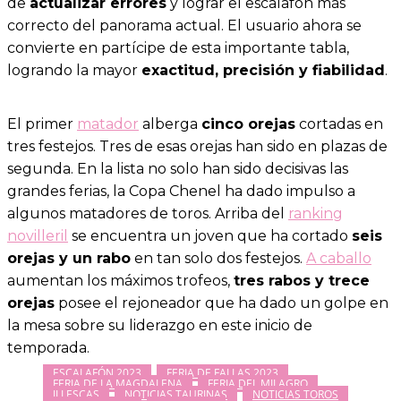
de
actualizar errores
y lograr el escalafón más
correcto del panorama actual. El usuario ahora se
convierte en partícipe de esta importante tabla,
logrando la mayor
exactitud, precisión y fiabilidad
.
El primer
matador
alberga
cinco orejas
cortadas en
tres festejos. Tres de esas orejas han sido en plazas de
segunda. En la lista no solo han sido decisivas las
grandes ferias, la Copa Chenel ha dado impulso a
algunos matadores de toros. Arriba del
ranking
novilleril
se encuentra un joven que ha cortado
seis
orejas y un rabo
en tan solo dos festejos.
A caballo
aumentan los máximos trofeos,
tres rabos y trece
orejas
posee el rejoneador que ha dado un golpe en
la mesa sobre su liderazgo en este inicio de
temporada.
ESCALAFÓN 2023
FERIA DE FALLAS 2023
FERIA DE LA MAGDALENA
FERIA DEL MILAGRO
ILLESCAS
NOTICIAS TAURINAS
NOTICIAS TOROS