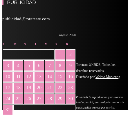
PUBLICIDAD
publicidad@toreteate.com
agosto 2026
L
M
X
J
V
S
D
1
2
Toreteate Ⓒ 2023. Todos los
3
4
5
6
7
8
9
derechos reservados
10
11
12
13
14
15
16
Diseñado por
Welow Marketing
17
18
19
20
21
22
23
Prohibida la reproducción y utilización
24
25
26
27
28
29
30
total o parcial, por cualquier medio, sin
autorización expresa por escrito.
31
« May