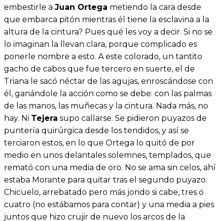
embestirle a
Juan Ortega
metiendo la cara desde
que embarca pitón mientras él tiene la esclavina a la
altura de la cintura? Pues qué les voy a decir. Si no se
lo imaginan la llevan clara, porque complicado es
ponerle nombre a esto. A este colorado, un tantito
gacho de cabos que fue tercero en suerte, el de
Triana le sacó néctar de las agujas, enroscándose con
él, ganándole la acción como se debe: con las palmas
de las manos, las muñecas y la cintura. Nada más, no
hay. Ni
Tejera
supo callarse. Se pidieron puyazos de
puntería quirúrgica desde los tendidos, y así se
terciaron estos, en lo que Ortega lo quitó de por
medio en unos delantales solemnes, templados, que
remató con una media de oro. No se ama sin celos, ahí
estaba Morante para quitar tras el segundo puyazo.
Chicuelo, arrebatado pero más jondo si cabe, tres o
cuatro (no estábamos para contar) y una media a pies
juntos que hizo crujir de nuevo los arcos de la