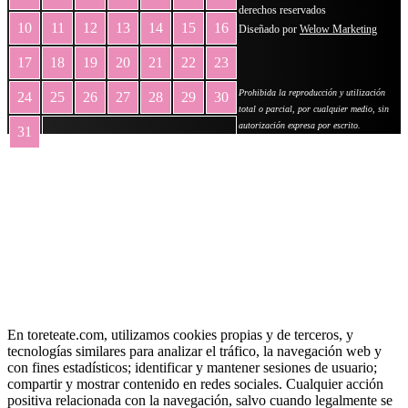
derechos reservados
10
11
12
13
14
15
16
Diseñado por
Welow Marketing
17
18
19
20
21
22
23
Prohibida la reproducción y utilización
24
25
26
27
28
29
30
total o parcial, por cualquier medio, sin
autorización expresa por escrito.
31
« May
En toreteate.com, utilizamos cookies propias y de terceros, y
tecnologías similares para analizar el tráfico, la navegación web y
con fines estadísticos; identificar y mantener sesiones de usuario;
compartir y mostrar contenido en redes sociales. Cualquier acción
positiva relacionada con la navegación, salvo cuando legalmente se