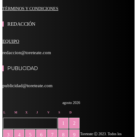
TÉRMINOS Y CONDICIONES
REDACCIÓN
EQUIPO
redaccion@toreteate.com
PUBLICIDAD
publicidad@toreteate.com
agosto 2026
L
M
X
J
V
S
D
1
2
Toreteate Ⓒ 2023. Todos los
3
4
5
6
7
8
9