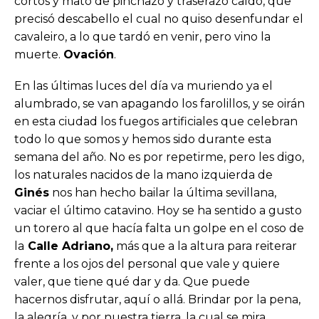
cortos y mató de pinchazo y traserazo caído, que
precisó descabello el cual no quiso desenfundar el
cavaleiro, a lo que tardó en venir, pero vino la
muerte.
Ovación
.
En las últimas luces del día va muriendo ya el
alumbrado, se van apagando los farolillos, y se oirán
en esta ciudad los fuegos artificiales que celebran
todo lo que somos y hemos sido durante esta
semana del año. No es por repetirme, pero les digo,
los naturales nacidos de la mano izquierda de
Ginés
nos han hecho bailar la última sevillana,
vaciar el último catavino. Hoy se ha sentido a gusto
un torero al que hacía falta un golpe en el coso de
la
Calle Adriano,
más que a la altura para reiterar
frente a los ojos del personal que vale y quiere
valer, que tiene qué dar y da. Que puede
hacernos disfrutar, aquí o allá. Brindar por la pena,
la alegría, y por nuestra tierra, la cual se mira