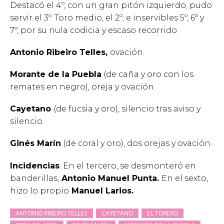
Destacó el 4º, con un gran pitón izquierdo; pudo
servir el 3º. Toro medio, el 2º; e inservibles 5º, 6º y
7º, por su nula codicia y escaso recorrido.
Antonio Ribeiro Telles,
ovación.
Morante de la Puebla
(de caña y oro con los
remates en negro), oreja y ovación.
Cayetano
(de fucsia y oro), silencio tras aviso y
silencio.
Ginés Marín
(de coral y oro), dos orejas y ovación.
Incidencias
: En el tercero, se desmonteró en
banderillas,
Antonio Manuel Punta.
En el sexto,
hizo lo propio
Manuel Larios.
ANTONIO RIBEIRO TELLES
CAYETANO
EL TORERO