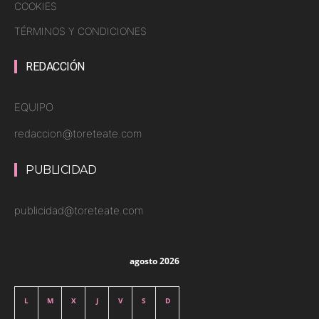
COOKIES
TÉRMINOS Y CONDICIONES
REDACCIÓN
EQUIPO
redaccion@toreteate.com
PUBLICIDAD
publicidad@toreteate.com
agosto 2026
L
M
X
J
V
S
D