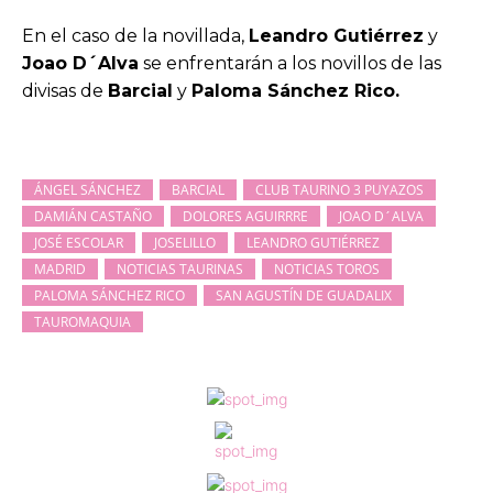
En el caso de la novillada,
Leandro Gutiérrez
y
Joao D´Alva
se enfrentarán a los novillos de las
divisas de
Barcial
y
Paloma Sánchez Rico.
ÁNGEL SÁNCHEZ
BARCIAL
CLUB TAURINO 3 PUYAZOS
DAMIÁN CASTAÑO
DOLORES AGUIRRRE
JOAO D´ALVA
JOSÉ ESCOLAR
JOSELILLO
LEANDRO GUTIÉRREZ
MADRID
NOTICIAS TAURINAS
NOTICIAS TOROS
PALOMA SÁNCHEZ RICO
SAN AGUSTÍN DE GUADALIX
TAUROMAQUIA