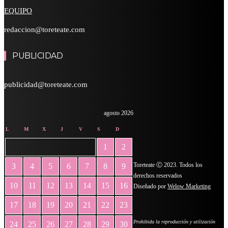
EQUIPO
redaccion@toreteate.com
PUBLICIDAD
publicidad@toreteate.com
agosto 2026
L
M
X
J
V
S
D
1
2
Toreteate Ⓒ 2023. Todos los
3
4
5
6
7
8
9
derechos reservados
10
11
12
13
14
15
16
Diseñado por
Welow Marketing
17
18
19
20
21
22
23
Prohibida la reproducción y utilización
24
25
26
27
28
29
30