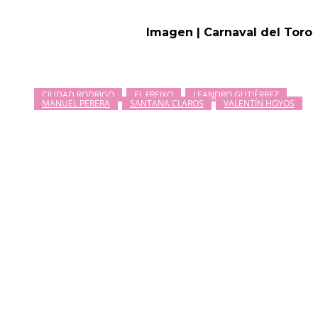
Imagen | Carnaval del Toro
CIUDAD RODRIGO
EL FREIXO
LEANDRO GUTIÉRREZ
MANUEL PERERA
SANTANA CLAROS
VALENTÍN HOYOS