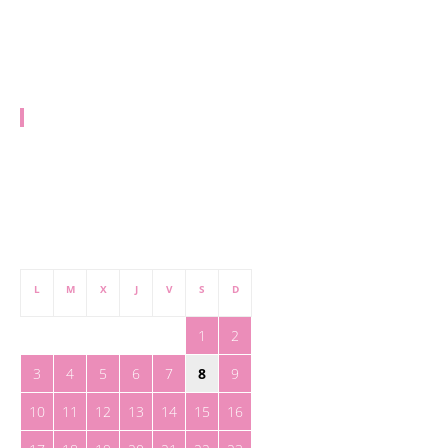
EQUIPO
redaccion@toreteate.com
PUBLICIDAD
publicidad@toreteate.com
agosto 2026
L
M
X
J
V
S
D
1
2
3
4
5
6
7
8
9
10
11
12
13
14
15
16