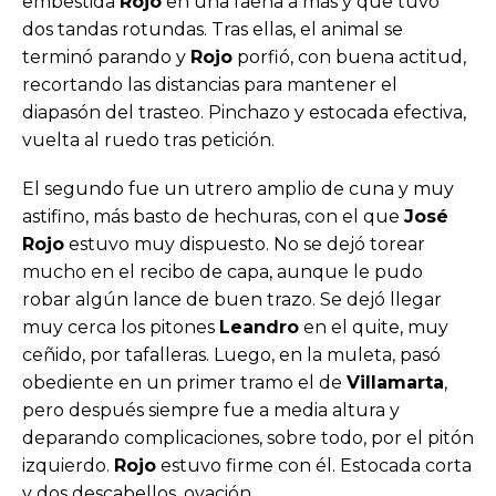
embestida
Rojo
en una faena a más y que tuvo
dos tandas rotundas. Tras ellas, el animal se
terminó parando y
Rojo
porfió, con buena actitud,
recortando las distancias para mantener el
diapasón del trasteo. Pinchazo y estocada efectiva,
vuelta al ruedo tras petición.
El segundo fue un utrero amplio de cuna y muy
astifino, más basto de hechuras, con el que
José
Rojo
estuvo muy dispuesto. No se dejó torear
mucho en el recibo de capa, aunque le pudo
robar algún lance de buen trazo. Se dejó llegar
muy cerca los pitones
Leandro
en el quite, muy
ceñido, por tafalleras. Luego, en la muleta, pasó
obediente en un primer tramo el de
Villamarta
,
pero después siempre fue a media altura y
deparando complicaciones, sobre todo, por el pitón
izquierdo.
Rojo
estuvo firme con él. Estocada corta
y dos descabellos, ovación.