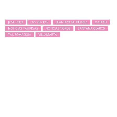
JOSE ROJO
LAS VENTAS
LEANDRO GUTIÉRREZ
MADRID
NOTICIAS TAURINAS
NOTICIAS TOROS
SANTANA CLAROS
TAUROMAQUIA
VILLAMARTA