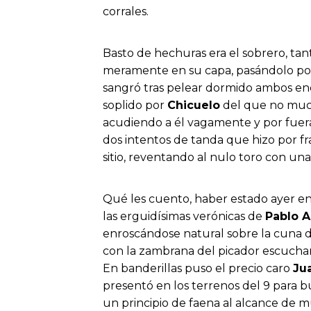
corrales.
Basto de hechuras era el sobrero, tant
meramente en su capa, pasándolo por 
sangró tras pelear dormido ambos enc
soplido por
Chicuelo
del que no much
acudiendo a él vagamente y por fuera
dos intentos de tanda que hizo por fr
sitio, reventando al nulo toro con una
Qué les cuento, haber estado ayer en 
las erguidísimas verónicas de
Pablo 
enroscándose natural sobre la cuna d
con la zambrana del picador escucha
En banderillas puso el precio caro
Jua
presentó en los terrenos del 9 para b
un principio de faena al alcance de m