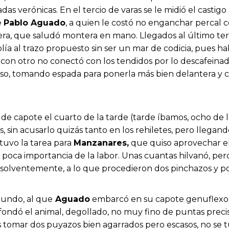
adas verónicas. En el tercio de varas se le midió el casti
e
Pablo Aguado
, a quien le costó no enganchar percal co
era, que saludó montera en mano. Llegados al último ter
lía al trazo propuesto sin ser un mar de codicia, pues ha
es con otro no conectó con los tendidos por lo descafeina
so, tomando espada para ponerla más bien delantera y ca
 de capote el cuarto de la tarde (tarde íbamos, ocho de l
s, sin acusarlo quizás tanto en los rehiletes, pero llega
stuvo la tarea para
Manzanares,
que quiso aprovechar el
a poca importancia de la labor. Unas cuantas hilvanó, pero
insolventemente, a lo que procedieron dos pinchazos y post
gundo, al que
Aguado
embarcó en su capote genuflexo, 
desfondó el animal, degollado, no muy fino de puntas prec
ras tomar dos puyazos bien agarrados pero escasos, no se 