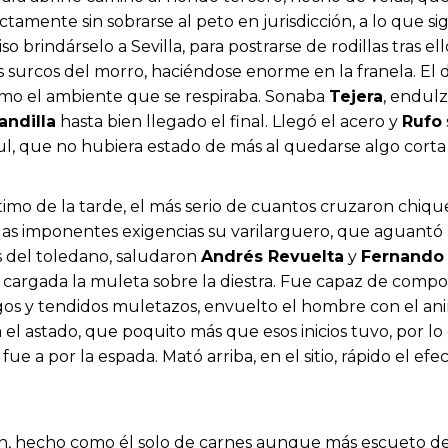
tamente sin sobrarse al peto en jurisdicción, a lo que sig
uiso brindárselo a Sevilla, para postrarse de rodillas tras
s surcos del morro, haciéndose enorme en la franela. El d
omo el ambiente que se respiraba. Sonaba
Tejera
, endul
andilla
hasta bien llegado el final. Llegó el acero y
Rufo
l, que no hubiera estado de más al quedarse algo corta la
ltimo de la tarde, el más serio de cuantos cruzaron chiqu
 las imponentes exigencias su varilarguero, que aguantó
s del toledano, saludaron
Andrés Revuelta
y
Fernando
cargada la muleta sobre la diestra. Fue capaz de compo
os y tendidos muletazos, envuelto el hombre con el anim
l astado, que poquito más que esos inicios tuvo, por l
ue a por la espada. Mató arriba, en el sitio, rápido el efe
ón, hecho como él solo de carnes aunque más escueto de 