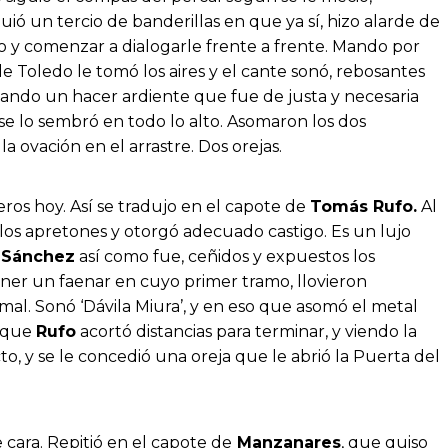
uió un tercio de banderillas en que ya sí, hizo alarde de
 ello y comenzar a dialogarle frente a frente. Mando por
e Toledo le tomó los aires y el cante sonó, rebosantes
zando un hacer ardiente que fue de justa y necesaria
se lo sembró en todo lo alto. Asomaron los dos
 ovación en el arrastre. Dos orejas.
eros hoy. Así se tradujo en el capote de
Tomás Rufo.
Al
 los apretones y otorgó adecuado castigo. Es un lujo
 Sánchez
así como fue, ceñidos y expuestos los
ner un faenar en cuyo primer tramo, llovieron
al. Sonó ‘Dávila Miura’, y en eso que asomó el metal
o que
Rufo
acortó distancias para terminar, y viendo la
cto, y se le concedió una oreja que le abrió la Puerta del
cara. Repitió en el capote de
Manzanares
, que quiso