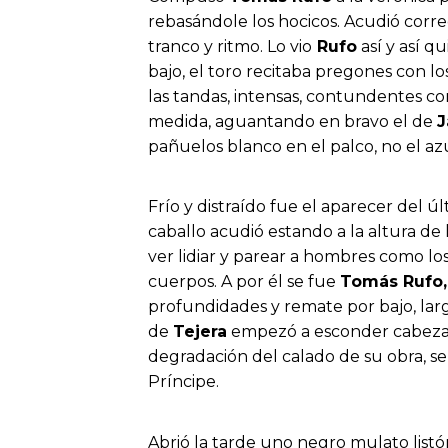
rebasándole los hocicos. Acudió correc
tranco y ritmo. Lo vio
Rufo
así y así q
bajo, el toro recitaba pregones con lo
las tandas, intensas, contundentes c
medida, aguantando en bravo el de
J
pañuelos blanco en el palco, no el azu
Frío y distraído fue el aparecer del ú
caballo acudió estando a la altura de
ver lidiar y parear a hombres como lo
cuerpos. A por él se fue
Tomás Rufo,
profundidades y remate por bajo, larg
de
Tejera
empezó a esconder cabeza e
degradación del calado de su obra, se f
Príncipe.
Abrió la tarde uno negro mulato list