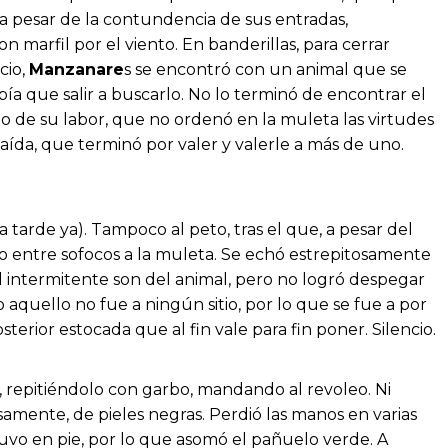
go a pesar de la contundencia de sus entradas,
n marfil por el viento. En banderillas, para cerrar
cio,
Manzanare
s se encontró con un animal que se
bía que salir a buscarlo. No lo terminó de encontrar el
do de su labor, que no ordenó en la muleta las virtudes
ída, que terminó por valer y valerle a más de uno.
a tarde ya). Tampoco al peto, tras el que, a pesar del
ndo entre sofocos a la muleta. Se echó estrepitosamente
 intermitente son del animal, pero no logró despegar
 aquello no fue a ningún sitio, por lo que se fue a por
erior estocada que al fin vale para fin poner. Silencio.
repitiéndolo con garbo, mandando al revoleo. Ni
isamente, de pieles negras. Perdió las manos en varias
tuvo en pie, por lo que asomó el pañuelo verde. A