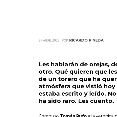
RICARDO PINEDA
27 ABRIL 2023
POR
Les hablarán de orejas, d
otro. Qué quieren que les
de un torero que ha quer
atmósfera que vistió hoy
estaba escrito y leído. No 
ha sido raro. Les cuento.
Compuso
Tomás Rufo
a la verónica 