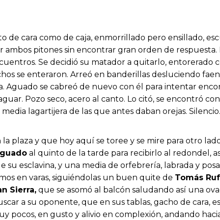
o de cara como de caja, enmorrillado pero ensillado, escur
ambos pitones sin encontrar gran orden de respuesta. De
uentros. Se decidió su matador a quitarlo, entorerado c
os se enteraron. Arreó en banderillas desluciendo faen
. Aguado se cabreó de nuevo con él para intentar encon
aguar. Pozo seco, acero al canto. Lo citó, se encontró 
 media lagartijera de las que antes daban orejas. Silencio
la plaza y que hoy aquí se toree y se mire para otro lado
Aguado
al quinto de la tarde para recibirlo al redondel,
e su esclavina, y una media de orfebrería, labrada y po
mos en varas, siguiéndolas un buen quite de
Tomás Ruf
n Sierra,
que se asomó al balcón saludando así una ovac
uscar a su oponente, que en sus tablas, gacho de cara, 
uy pocos, en gusto y alivio en complexión, andando hacia