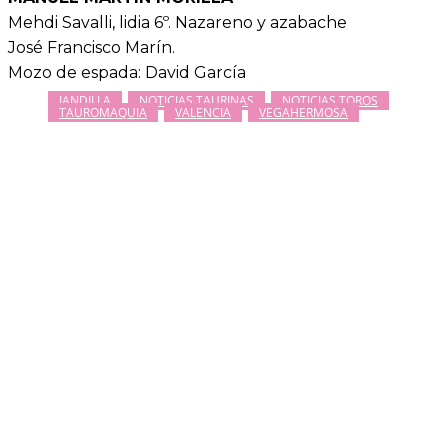
Mehdi Savalli, lidia 6º. Nazareno y azabache
José Francisco Marín.
Mozo de espada: David García
JANDILLA
NOTICIAS TAURINAS
NOTICIAS TOROS
TAUROMAQUIA
VALENCIA
VEGAHERMOSA