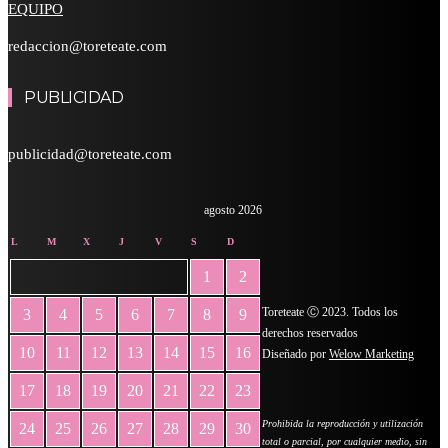
EQUIPO
redaccion@toreteate.com
PUBLICIDAD
publicidad@toreteate.com
agosto 2026
L
M
X
J
V
S
D
1
2
Toreteate Ⓒ 2023. Todos los
3
4
5
6
7
8
9
derechos reservados
10
11
12
13
14
15
16
Diseñado por
Welow Marketing
17
18
19
20
21
22
23
Prohibida la reproducción y utilización
24
25
26
27
28
29
30
total o parcial, por cualquier medio, sin