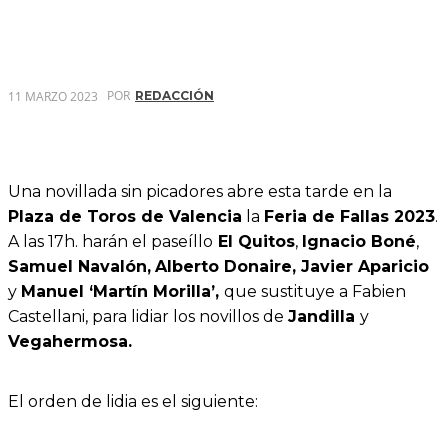
POR
11 MARZO 2023
REDACCIÓN
Una novillada sin picadores abre esta tarde en la
Plaza de Toros de Valencia
la
Feria de Fallas 2023
.
A las 17h. harán el paseíllo
El Quitos
,
Ignacio Boné
,
Samuel Navalón,
Alberto Donaire, Javier Aparicio
y
Manuel ‘Martín Morilla’,
que sustituye a Fabien
Castellani, para lidiar los novillos de
Jandilla
y
Vegahermosa.
El orden de lidia es el siguiente: