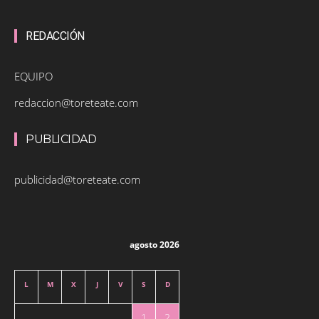
REDACCIÓN
EQUIPO
redaccion@toreteate.com
PUBLICIDAD
publicidad@toreteate.com
agosto 2026
L
M
X
J
V
S
D
1
2