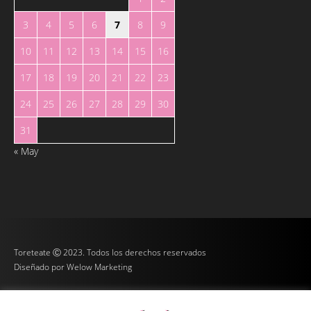
3
4
5
6
7
8
9
10
11
12
13
14
15
16
17
18
19
20
21
22
23
24
25
26
27
28
29
30
31
« May
Toreteate Ⓒ 2023. Todos los derechos reservados
Diseñado por
Welow Marketing
Prohibida la reproducción y utilización total o parcial, por cualquier medio, sin autorización