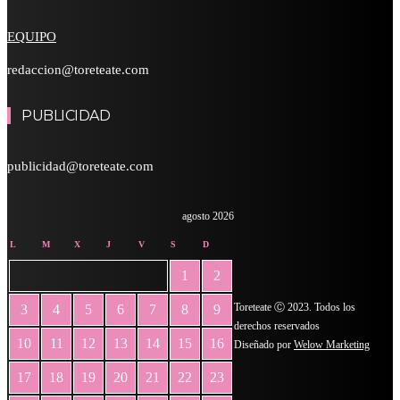
EQUIPO
redaccion@toreteate.com
PUBLICIDAD
publicidad@toreteate.com
agosto 2026
L
M
X
J
V
S
D
1
2
Toreteate Ⓒ 2023. Todos los
3
4
5
6
7
8
9
derechos reservados
10
11
12
13
14
15
16
Diseñado por
Welow Marketing
17
18
19
20
21
22
23