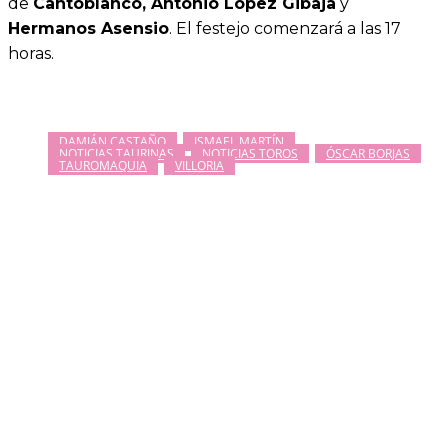
de
Cantoblanco, Antonio López Gibaja
y
Hermanos Asensio
. El festejo comenzará a las 17
horas.
DAMIÁN CASTAÑO
ISMAEL MARTÍN
NOTICIAS TAURINAS
NOTICIAS TOROS
ÓSCAR BORJAS
TAUROMAQUIA
VILLORIA