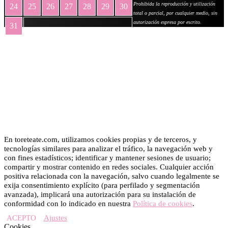
Prohibida la reproducción y utilización
24
25
26
27
28
29
30
total o parcial, por cualquier medio, sin
autorización expresa por escrito.
31
« May
En toreteate.com, utilizamos cookies propias y de terceros, y
tecnologías similares para analizar el tráfico, la navegación web y
con fines estadísticos; identificar y mantener sesiones de usuario;
compartir y mostrar contenido en redes sociales. Cualquier acción
positiva relacionada con la navegación, salvo cuando legalmente se
exija consentimiento explícito (para perfilado y segmentación
avanzada), implicará una autorización para su instalación de
conformidad con lo indicado en nuestra
Política de cookies
.
ACEPTO
Ajustes
Cookies