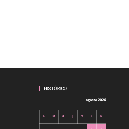
HISTÓRICO
agosto 2026
L
M
X
J
V
S
D