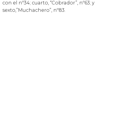
con el nº34; cuarto, “Cobrador”, nº63; y
sexto,”Muchachero”, nº83.