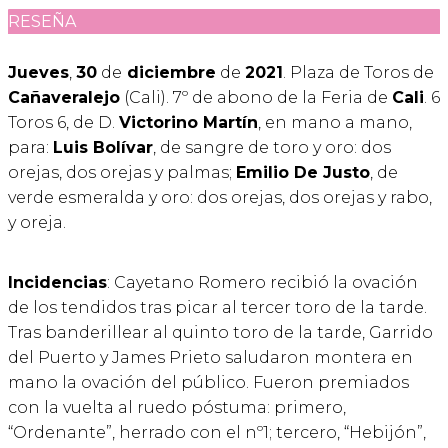
RESEÑA
Jueves
,
30
de
diciembre
de
2021
. Plaza de Toros de
Cañaveralejo
(Cali). 7º de abono de la Feria de
Cali
. 6
Toros 6, de D.
Victorino Martín
, en mano a mano,
para:
Luis Bolívar
, de sangre de toro y oro: dos
orejas, dos orejas y palmas;
Emilio De Justo
, de
verde esmeralda y oro: dos orejas, dos orejas y rabo,
y oreja.
Incidencias
: Cayetano Romero recibió la ovación
de los tendidos tras picar al tercer toro de la tarde.
Tras banderillear al quinto toro de la tarde, Garrido
del Puerto y James Prieto saludaron montera en
mano la ovación del público. Fueron premiados
con la vuelta al ruedo póstuma: primero,
“Ordenante”, herrado con el nº1; tercero, “Hebijón”,