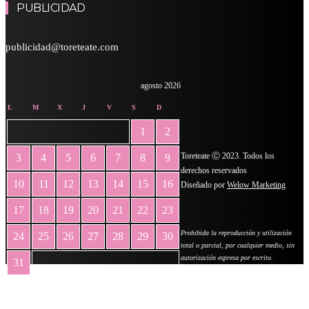
PUBLICIDAD
publicidad@toreteate.com
agosto 2026
L
M
X
J
V
S
D
1
2
Toreteate Ⓒ 2023. Todos los
3
4
5
6
7
8
9
derechos reservados
10
11
12
13
14
15
16
Diseñado por
Welow Marketing
17
18
19
20
21
22
23
Prohibida la reproducción y utilización
24
25
26
27
28
29
30
total o parcial, por cualquier medio, sin
autorización expresa por escrito.
31
« May