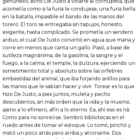
genuflexo, echó De Justo a volarle al cornúpeta, que
acometía como si la furia le condujese, una furia bella
en la batalla, impasible el bando de las manos del
torero. El toro se entregaba sin tapujos, honesto,
exigente, hasta complicado. Se prometía un sendero
arduo, el cual De Justo convirtió en agua que mana y
corre en menos que canta un gallo. Pasó, a base de
sutileza magnánima, de la gasolina, la sangre y el
fuego, a la calma, el temple, la dulzura, ejerciendo un
sometimiento total y absoluto sobre las orfebres
embestidas del animal, que iba forjando anillos para
las manos que le sabían hacer y vivir. Torear es lo que
hizo De Justo, a pies juntos, muleta y pecho
descubiertos, sin más orden que la vida y la muerte,
ajeno a lo efímero, afín a lo eterno. Ea, ahí eso es ná.
Como para no sonreírse. Sembró bibliotecas en el
ruedo antes de tomar el estoque. Lo tomó, pinchó y
mató un poco atrás pero arriba y atronante. Dos