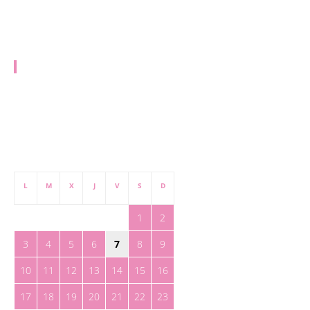
EQUIPO
redaccion@toreteate.com
PUBLICIDAD
publicidad@toreteate.com
agosto 2026
L
M
X
J
V
S
D
1
2
3
4
5
6
7
8
9
10
11
12
13
14
15
16
17
18
19
20
21
22
23