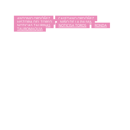
ANTONIO ORDÓÑEZ
CAYETANO ORDÓÑEZ
HISTORIA DEL TOREO
NIÑO DE LA PALMA
NOTICIAS TAURINAS
NOTICISA TOROS
RONDA
TAUROMAQUIA