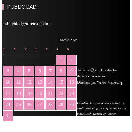
PUBLICIDAD
publicidad@toreteate.com
agosto 2026
L
M
X
J
V
S
D
1
2
Toreteate Ⓒ 2023. Todos los
3
4
5
6
7
8
9
derechos reservados
10
11
12
13
14
15
16
Diseñado por
Welow Marketing
17
18
19
20
21
22
23
Prohibida la reproducción y utilización
24
25
26
27
28
29
30
total o parcial, por cualquier medio, sin
autorización expresa por escrito.
31
« May