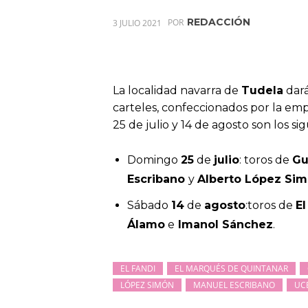
REDACCIÓN
3 JULIO 2021
POR
La localidad navarra de
Tudela
dará
carteles, confeccionados por la em
25 de julio y 14 de agosto son los si
Domingo
25
de
julio
: toros de
Gu
Escribano
y
Alberto López Si
Sábado
14
de
agosto
:toros de
E
Álamo
e
Imanol Sánchez
.
EL FANDI
EL MARQUÉS DE QUINTANAR
LÓPEZ SIMÓN
MANUEL ESCRIBANO
UC