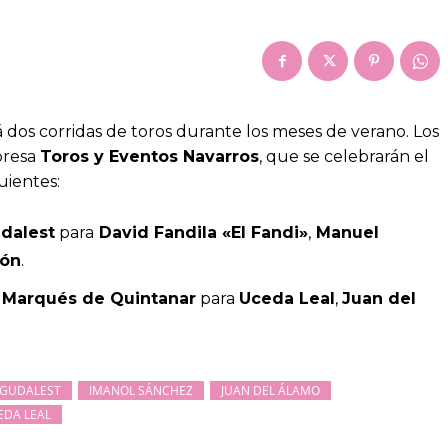
 dos corridas de toros durante los meses de verano. Los
presa
Toros y Eventos Navarros
, que se celebrarán el
guientes:
dalest
para
David Fandila «El Fandi»
,
Manuel
món
.
l Marqués de Quintanar
para
Uceda Leal
,
Juan del
GUDALEST
IMANOL SÁNCHEZ
JUAN DEL ÁLAMO
EDA LEAL