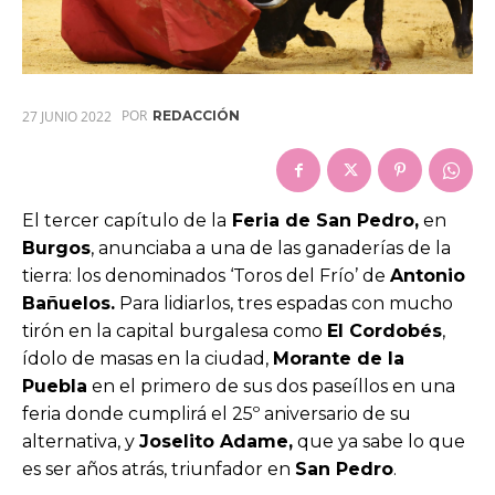
POR
27 JUNIO 2022
REDACCIÓN
El tercer capítulo de la
Feria de San Pedro,
en
Burgos
, anunciaba a una de las ganaderías de la
tierra: los denominados ‘Toros del Frío’ de
Antonio
Bañuelos.
Para lidiarlos, tres espadas con mucho
tirón en la capital burgalesa como
El Cordobés
,
ídolo de masas en la ciudad,
Morante de la
Puebla
en el primero de sus dos paseíllos en una
feria donde cumplirá el 25º aniversario de su
alternativa, y
Joselito Adame,
que ya sabe lo que
es ser años atrás, triunfador en
San Pedro
.