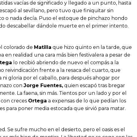
tidas vacías de significado y llegado a un punto, hasta
scapó al sevillano, pero tuvo que finiquitar sin
o o nada decía. Puso el estoque de pinchazo hondo
do descabellar dándole muerte en el primer intento.
el colorado de
Matilla
que hizo quinto en la tarde, que
 en realidad una cara más bien festivalera a pesar de
rtega
lo recibió abriendo de nuevo el compás a la
 reivindicación frente a la resaca del cuarto, que
 ni gloria por el caballo, para después ahogar por
onazo con
Jorge Fuentes,
quien escapó tras bregar
nte. La faena, sin más. Tientos por un lado y por el
ó con creces
Ortega
a expensas de lo que pedían los
es para poner media estocada que sirvió para matar.
d. Se sufre mucho en el desierto, pero el oasis es el