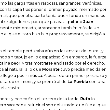
rmó las gargantas en rasposas, sangrantes. Verónicas,
 con la capa tras poner el primer puyazo, mermado por
animal, que por otra parte tenía buen fondo en maneras
entre algodones, para que pasara a quitarlo
Juan
iamente mimbreado, arrancando también más de un
en el que el toro hizo hilo progresivamente, se dirigió a
en el temple perduraba aún en los envites del burel, y
ndo sin tapujo en lo despacioso. Sin embargo, la fuerza
 ir a peor, y tras mostrarse enclasado por el derecho,
a al natural, a lo que
Morante
tuvo precisa medida en
 llegó a pedir música. A pesar de un primer pinchazo y
o tardó en morir, y se premió al de
La Puebla
con una
el arrastre.
ores y hocico fino el tercero de la tarde.
Rufo
lo
ero sacando a relucir el son del astado, que fue el que