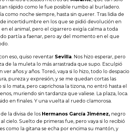
ó tan rápido como le fue posible rumbo al burladero.
día como noche siempre, hasta sin querer. Tras lidia de
s de incertidumbre en los que se pidió devolución en
en el animal, pero el cigarrero exigía calma a toda
do partía a faenar, pero ay del momento en el que
odo.
con eso, quiso reventar
Sevilla
. Nos hizo esperar, pero
nza de la muleta lo más arrastrada que supo. Esculpió
 ver años y años. Toreó, vaya si lo hizo, todo lo despacio
a, pureza y expresión, y se me quedan cortas las
 si lo mata, pero caprichosa la tizona, no entró hasta el
enos, muriendo sin tardanza que valiese. La plaza, loca.
sido en finales. Y una vuelta al ruedo clamorosa.
de la divisa de los
Hermanos García Jiménez,
negro
cielo. Suelto de primeras fue, pero vaya si lo recibió
les como la gitana se echa por encima su mantón, y