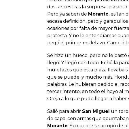
dos lances tras la sorpresa, espant
Pero ya saben de
Morante
, es tan 
escasa definición, peto y garapullo
ocasiones por falta de mayor fuerza 
protesta. Y no le entendíamos cuan
pegó el primer muletazo. Cambió t
Se hizo un hueco, pero no le bastó 
llegó. Y llegó con todo. Echó la pa
muletazos que esta plaza llevaba sin
que se puede, y mucho más. Hondur
palabras. Le hubieran pedido el rabo
tercer intento, en todo el hoyo al m
Oreja a lo que pudo llegar a haber 
Salió para abrir
San Miguel
un toro 
de capa, con armas que apuntaban al 
Morante
. Su capote se arropó de o