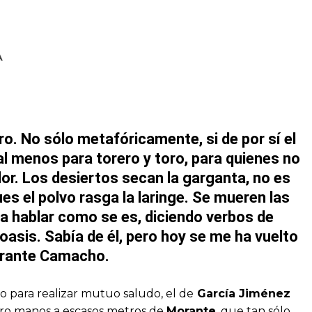
A
ro. No sólo metafóricamente, si de por sí el
al menos para torero y toro, para quienes no
or. Los desiertos secan la garganta, no es
ues el polvo rasga la laringe. Se mueren las
ida hablar como se es, diciendo verbos de
oasis. Sabía de él, pero hoy se me ha vuelto
rante Camacho.
o para realizar mutuo saludo, el de
García Jiménez
atro manos a escasos metros de
Morante
, que tan sólo