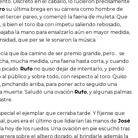
to. Discreto en el caballo, lo lucieron precisamente
ro
su última brega en su carrera como hombre de
as el tercer pareo, y comenzó la faena de muleta. Que
 si bien el toro iba con ímpetu saliendo rebosado,
bajaba la mano para ensalzarlo aún en mayor medida,
sidad, que per se le sonaron la música.
ecía que iba camino de ser premio grande, pero… se
ucha, mucha medida, una faena hasta corta, y cuando
 picado.
Rufo
no quiso dejar de intentarlo, y perdió
 al público y sobre todo, con respecto al toro. Quiso
, pinchando arriba, para poner acto seguido una
ida muerte. Saludó una ovación
Rufo
, y algunas palmas
astre.
special el ejemplar que cerraba tarde. Y fíjense que
mal, pues era el último que lidiarían las manos de
José
 hoy de los ruedos. Una ovación en pie escuchó tras
arrera sobre el albero dorado, al brindarle además la