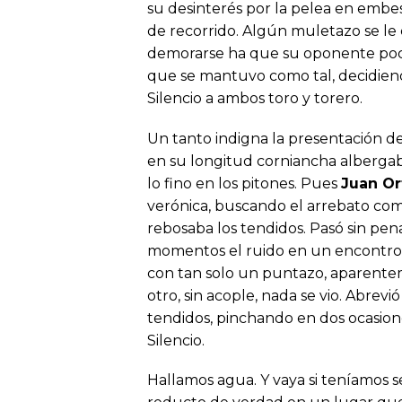
su desinterés por la pelea en embes
de recorrido. Algún muletazo se le e
demorarse ha que su oponente poc
que se mantuvo como tal, decidien
Silencio a ambos toro y torero.
Un tanto indigna la presentación d
en su longitud corniancha albergaba
lo fino en los pitones. Pues
Juan O
verónica, buscando el arrebato como
rebosaba los tendidos. Pasó sin pena
momentos el ruido en un encontr
con tan solo un puntazo, aparenteme
otro, sin acople, nada se vio. Abrevi
tendidos, pinchando en dos ocasion
Silencio.
Hallamos agua. Y vaya si teníamos se