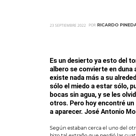
RICARDO PINED
23 SEPTIEMBRE 2022
POR
Es un desierto ya esto del to
albero se convierte en duna 
existe nada más a su alreded
sólo el miedo a estar sólo, p
bocas sin agua, y se les olv
otros. Pero hoy encontré un 
a aparecer.
José Antonio Mo
Según estaban cerca el uno del otr
hizo tal extraño que perdió las cu