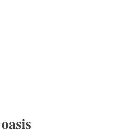
ESCALAFÓ
MORE
oasis