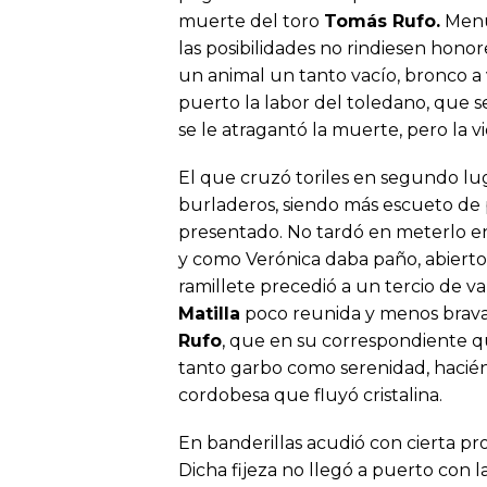
muerte del toro
Tomás Rufo.
Menu
las posibilidades no rindiesen honore
un animal un tanto vacío, bronco a v
puerto la labor del toledano, que 
se le atragantó la muerte, pero la vio
El que cruzó toriles en segundo lu
burladeros, siendo más escueto de 
presentado. No tardó en meterlo en
y como Verónica daba paño, abierto
ramillete precedió a un tercio de v
Matilla
poco reunida y menos brava,
Rufo
, que en su correspondiente qu
tanto garbo como serenidad, hacié
cordobesa que fluyó cristalina.
En banderillas acudió con cierta pron
Dicha fijeza no llegó a puerto con 