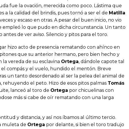
da fue la ovación, merecida como poco. Lástima que
s a la calidad del brindis, pues tornó a ser el de
Matilla
eces y escaso en otras. A pesar del buen inicio, no vio
se empleó lo que pudo en dicha circunstancia. Un tanto
 antes de ver aviso. Silencio y pitos para el toro.
gar hizo acto de presencia rematando con ahínco en
pitones que su anterior hermano, pero bien hecho y
 la vereda de su esclavina
Ortega
, dándole capote tal
 el compás y el vuelo, hundido el mentón. Breve
aras un tanto desordenado al ser la pelea del animal de
 rehuyendo el peto. Hizo de esos pitos palmas
Tomás
ite, lanceó al toro de
Ortega
por chicuelinas con
ndose más si cabe de oír rematando con una larga
titud y distancia, y así nos íbamos al último tercio.
la muleta de
Ortega
por delante, si bien el toro tradujo