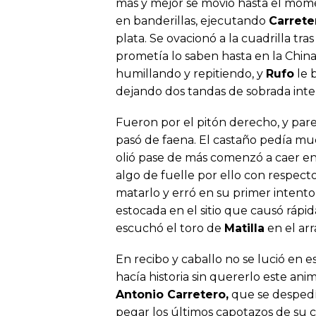
más y mejor se movió hasta el momen
en banderillas, ejecutando
Carrete
plata. Se ovacionó a la cuadrilla tr
prometía lo saben hasta en la China,
humillando y repitiendo, y
Rufo
le 
dejando dos tandas de sobrada inten
Fueron por el pitón derecho, y par
pasó de faena. El castaño pedía m
olió pase de más comenzó a caer en
algo de fuelle por ello con respecto
matarlo y erró en su primer intento
estocada en el sitio que causó ráp
escuchó el toro de
Matilla
en el arr
En recibo y caballo no se lució en e
hacía historia sin quererlo este ani
Antonio Carretero,
que se despedía
pegar los últimos capotazos de su c