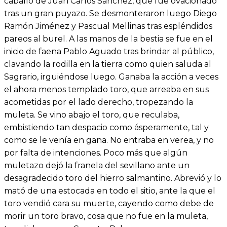
caballo de Juan Carlos Sánchez, que fue ovacionado
tras un gran puyazo. Se desmonteraron luego Diego
Ramón Jiménez y Pascual Mellinas tras espléndidos
pareos al burel. A las manos de la bestia se fue en el
inicio de faena Pablo Aguado tras brindar al público,
clavando la rodilla en la tierra como quien saluda al
Sagrario, irguiéndose luego. Ganaba la acción a veces
el ahora menos templado toro, que arreaba en sus
acometidas por el lado derecho, tropezando la
muleta. Se vino abajo el toro, que reculaba,
embistiendo tan despacio como ásperamente, tal y
como se le venía en gana. No entraba en verea, y no
por falta de intenciones. Poco más que algún
muletazo dejó la franela del sevillano ante un
desagradecido toro del hierro salmantino. Abrevió y lo
mató de una estocada en todo el sitio, ante la que el
toro vendió cara su muerte, cayendo como debe de
morir un toro bravo, cosa que no fue en la muleta,