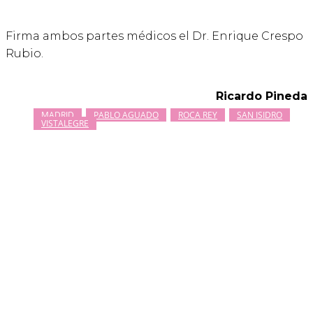
Firma ambos partes médicos el Dr. Enrique Crespo
Rubio.
Ricardo Pineda
MADRID
PABLO AGUADO
ROCA REY
SAN ISIDRO
VISTALEGRE