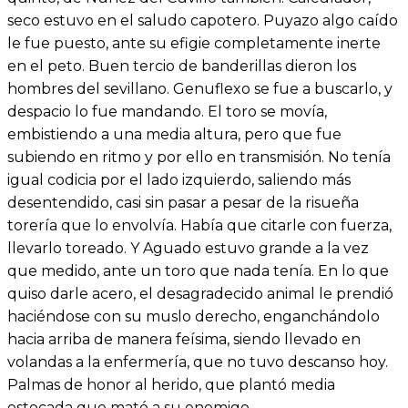
seco estuvo en el saludo capotero. Puyazo algo caído
le fue puesto, ante su efigie completamente inerte
en el peto. Buen tercio de banderillas dieron los
hombres del sevillano. Genuflexo se fue a buscarlo, y
despacio lo fue mandando. El toro se movía,
embistiendo a una media altura, pero que fue
subiendo en ritmo y por ello en transmisión. No tenía
igual codicia por el lado izquierdo, saliendo más
desentendido, casi sin pasar a pesar de la risueña
torería que lo envolvía. Había que citarle con fuerza,
llevarlo toreado. Y Aguado estuvo grande a la vez
que medido, ante un toro que nada tenía. En lo que
quiso darle acero, el desagradecido animal le prendió
haciéndose con su muslo derecho, enganchándolo
hacia arriba de manera feísima, siendo llevado en
volandas a la enfermería, que no tuvo descanso hoy.
Palmas de honor al herido, que plantó media
estocada que mató a su enemigo.