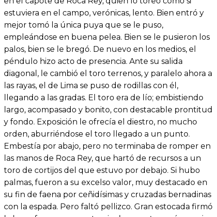
en el capote de Roca Rey, quien lo toreó como si
estuviera en el campo, verónicas, lento. Bien entró y
mejor tomó la única puya que se le puso,
empleándose en buena pelea. Bien se le pusieron los
palos, bien se le bregó. De nuevo en los medios, el
péndulo hizo acto de presencia. Ante su salida
diagonal, le cambió el toro terrenos, y paralelo ahora a
las rayas, el de Lima se puso de rodillas con él,
llegando a las gradas. El toro era de lío; embistiendo
largo, acompasado y bonito, con destacable prontitud
y fondo. Exposición le ofrecía el diestro, no mucho
orden, aburriéndose el toro llegado a un punto.
Embestía por abajo, pero no terminaba de romper en
las manos de Roca Rey, que hartó de recursos a un
toro de cortijos del que estuvo por debajo. Si hubo
palmas, fueron a su excelso valor, muy destacado en
su fin de faena por ceñidísimas y cruzadas bernadinas
con la espada. Pero faltó pellizco. Gran estocada firmó