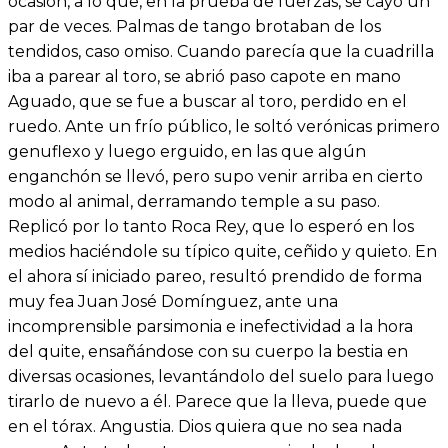
ocasión, a lo que, en la prueba de fuerzas, se cayó un
par de veces. Palmas de tango brotaban de los
tendidos, caso omiso. Cuando parecía que la cuadrilla
iba a parear al toro, se abrió paso capote en mano
Aguado, que se fue a buscar al toro, perdido en el
ruedo. Ante un frío público, le soltó verónicas primero
genuflexo y luego erguido, en las que algún
enganchón se llevó, pero supo venir arriba en cierto
modo al animal, derramando temple a su paso.
Replicó por lo tanto Roca Rey, que lo esperó en los
medios haciéndole su típico quite, ceñido y quieto. En
el ahora sí iniciado pareo, resultó prendido de forma
muy fea Juan José Domínguez, ante una
incomprensible parsimonia e inefectividad a la hora
del quite, ensañándose con su cuerpo la bestia en
diversas ocasiones, levantándolo del suelo para luego
tirarlo de nuevo a él. Parece que la lleva, puede que
en el tórax. Angustia. Dios quiera que no sea nada