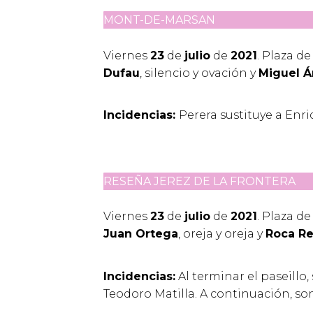
MONT-DE-MARSAN
Viernes
23
de
julio
de
2021
. Plaza d
Dufau
, silencio y ovación y
Miguel Á
Incidencias:
Perera sustituye a Enr
RESEÑA JEREZ DE LA FRONTERA
Viernes
23
de
julio
de
2021
. Plaza d
Juan Ortega
, oreja y oreja y
Roca R
Incidencias:
Al terminar el paseillo
Teodoro Matilla. A continuación, son