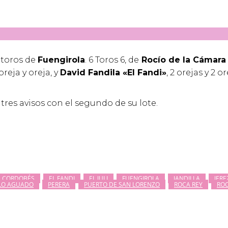
e toros de
Fuengirola
. 6 Toros 6, de
Rocío de la Cámara
 oreja y oreja, y
David Fandila «
El Fandi»
, 2 orejas y 2 or
tres avisos con el segundo de su lote.
L CORDOBÉS
EL FANDI
EL JULI
FUENGIROLA
JANDILLA
JERE
LO AGUADO
PERERA
PUERTO DE SAN LORENZO
ROCA REY
ROC