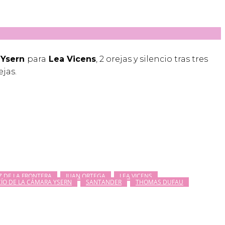
 Ysern
para
Lea Vicens
, 2 orejas y silencio tras tres
ejas.
Z DE LA FRONTERA
JUAN ORTEGA
LEA VICENS
ÍO DE LA CÁMARA YSERN
SANTANDER
THOMAS DUFAU