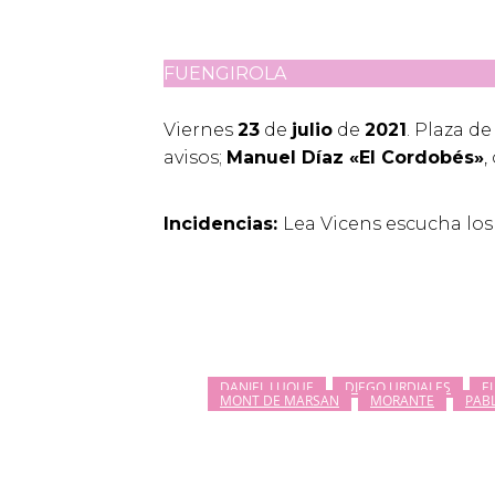
FUENGIROLA
Viernes
23
de
julio
de
2021
. Plaza d
avisos;
Manuel Díaz «
El Cordobés»
,
Incidencias:
Lea Vicens escucha los 
DANIEL LUQUE
DIEGO URDIALES
E
MONT DE MARSAN
MORANTE
PAB