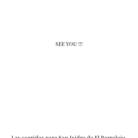
SEE YOU !!!
Las corridas para San Isidro de El Parralejo,