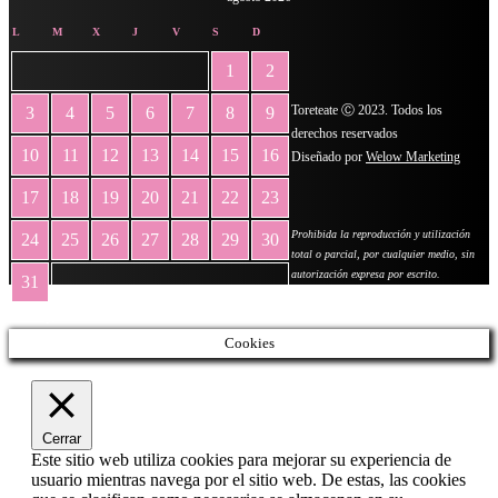
L
M
X
J
V
S
D
1
2
Toreteate Ⓒ 2023. Todos los
3
4
5
6
7
8
9
derechos reservados
10
11
12
13
14
15
16
Diseñado por
Welow Marketing
17
18
19
20
21
22
23
Prohibida la reproducción y utilización
24
25
26
27
28
29
30
total o parcial, por cualquier medio, sin
autorización expresa por escrito.
31
« May
Cookies
Cerrar
Este sitio web utiliza cookies para mejorar su experiencia de
usuario mientras navega por el sitio web. De estas, las cookies