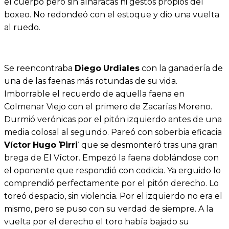
el cuerpo pero sin alharacas ni gestos propios del
boxeo. No redondeó con el estoque y dio una vuelta
al ruedo.
Se reencontraba
Diego
Urdiales
con la ganadería de
una de las faenas más rotundas de su vida.
Imborrable el recuerdo de aquella faena en
Colmenar Viejo con el primero de Zacarías Moreno.
Durmió verónicas por el pitón izquierdo antes de una
media colosal al segundo. Pareó con soberbia eficacia
Víctor
Hugo
‘
Pirri
‘ que se desmonteró tras una gran
brega de El Víctor. Empezó la faena doblándose con
el oponente que respondió con codicia. Ya erguido lo
comprendió perfectamente por el pitón derecho. Lo
toreó despacio, sin violencia. Por el izquierdo no era el
mismo, pero se puso con su verdad de siempre. A la
vuelta por el derecho el toro había bajado su