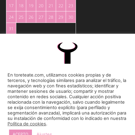
17
18
19
20
21
22
23
24
25
26
27
28
29
30
31
« May
En toreteate.com, utilizamos cookies propias y de
terceros, y tecnologías similares para analizar el tráfico, la
Toreteate Ⓒ 2023. Todos los derechos reservados
navegación web y con fines estadísticos; identificar y
Diseñado por
Welow Marketing
mantener sesiones de usuario; compartir y mostrar
contenido en redes sociales. Cualquier acción positiva
relacionada con la navegación, salvo cuando legalmente
Prohibida la reproducción y utilización total o parcial, por cualquier medio, sin autorización
se exija consentimiento explícito (para perfilado y
expresa por escrito.
segmentación avanzada), implicará una autorización para
su instalación de conformidad con lo indicado en nuestra
Política de cookies
.
Ajustes
ACEPTO