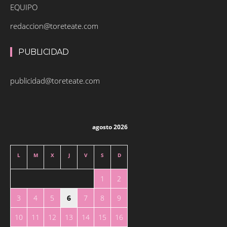
EQUIPO
redaccion@toreteate.com
PUBLICIDAD
publicidad@toreteate.com
agosto 2026
L
M
X
J
V
S
D
1
2
3
4
5
6
7
8
9
10
11
12
13
14
15
16