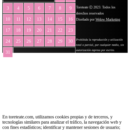
Toreteate Ⓒ 2023. Todos los
3
4
5
6
7
8
9
derechos reservados
10
11
12
13
14
15
16
Diseñado por
Welow Marketing
17
18
19
20
21
22
23
Prohibida la reproducción y utilización
24
25
26
27
28
29
30
total o parcial, por cualquier medio, sin
autorización expresa por escrito.
31
« May
En toreteate.com, utilizamos cookies propias y de terceros, y
tecnologías similares para analizar el tráfico, la navegación web y
con fines estadísticos; identificar y mantener sesiones de usuario;