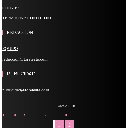
COOKIES
TÉRMINOS Y CONDICIONES
REDACCIÓN
EQUIPO
redaccion@toreteate.com
PUBLICIDAD
publicidad@toreteate.com
agosto 2026
L
M
X
J
V
S
D
1
2