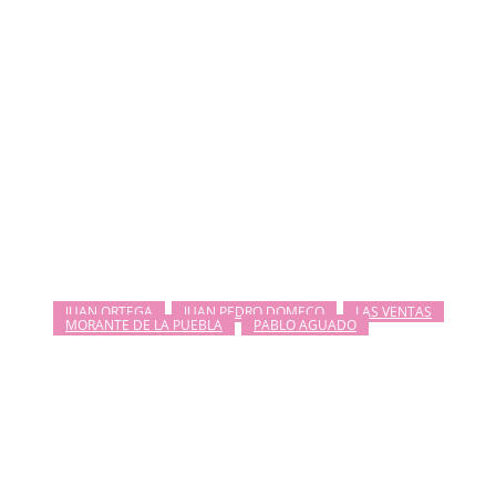
JUAN ORTEGA
JUAN PEDRO DOMECQ
LAS VENTAS
MORANTE DE LA PUEBLA
PABLO AGUADO