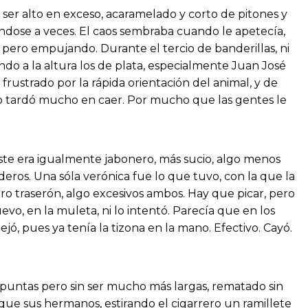
 ser alto en exceso, acaramelado y corto de pitones y
ándose a veces. El caos sembraba cuando le apetecía,
 pero empujando. Durante el tercio de banderillas, ni
ndo a la altura los de plata, especialmente Juan José
 frustrado por la rápida orientación del animal, y de
No tardó mucho en caer. Por mucho que las gentes le
Éste era igualmente jabonero, más sucio, algo menos
ros. Una sóla verónica fue lo que tuvo, con la que la
ero traserón, algo excesivos ambos. Hay que picar, pero
vo, en la muleta, ni lo intentó. Parecía que en los
jó, pues ya tenía la tizona en la mano. Efectivo. Cayó.
de puntas pero sin ser mucho más largas, rematado sin
que sus hermanos, estirando el cigarrero un ramillete