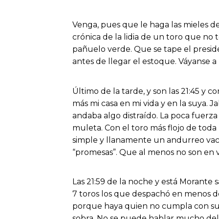
Venga, pues que le haga las mieles d
crónica de la lidia de un toro que no 
pañuelo verde. Que se tape el preside
antes de llegar el estoque. Váyanse a l
Último de la tarde, y son las 21:45 y c
más mi casa en mi vida y en la suya. 
andaba algo distraído. La poca fuerza 
muleta. Con el toro más flojo de toda
simple y llanamente un andurreo vacío
“promesas”. Que al menos no son en 
Las 21:59 de la noche y está Morante 
7 toros los que despachó en menos d
porque haya quien no cumpla con sus 
sobra. No se puede hablar mucho del 