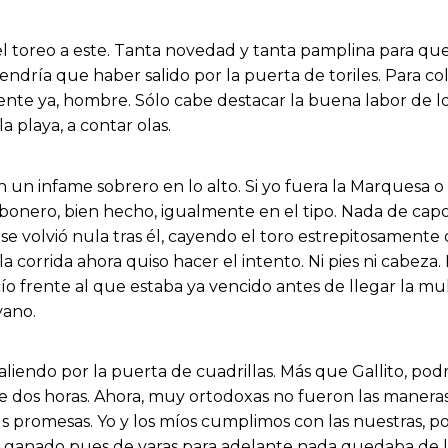
el toreo a este. Tanta novedad y tanta pamplina para qu
tendría que haber salido por la puerta de toriles. Para co
nte ya, hombre. Sólo cabe destacar la buena labor de los
a playa, a contar olas.
on un infame sobrero en lo alto. Si yo fuera la Marquesa o
Jabonero, bien hecho, igualmente en el tipo. Nada de capo
se volvió nula tras él, cayendo el toro estrepitosamente 
 la corrida ahora quiso hacer el intento. Ni pies ni cabe
 frente al que estaba ya vencido antes de llegar la mulet
vano.
saliendo por la puerta de cuadrillas. Más que Gallito, po
e dos horas. Ahora, muy ortodoxas no fueron las maner
promesas. Yo y los míos cumplimos con las nuestras, po
ganado pues de varas para adelante nada quedaba de lo qu