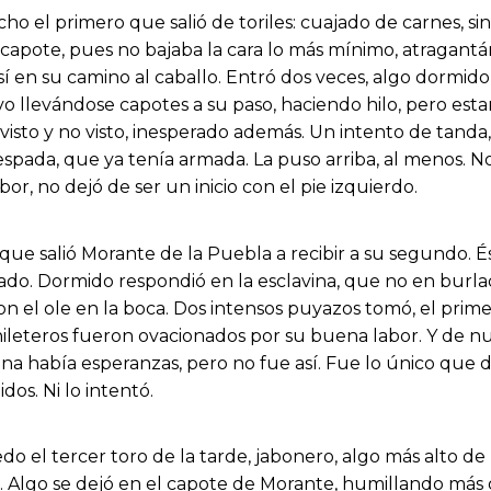
o el primero que salió de toriles: cuajado de carnes, sin
 capote, pues no bajaba la cara lo más mínimo, atragant
sí en su camino al caballo. Entró dos veces, algo dormido
vo llevándose capotes a su paso, haciendo hilo, pero esta
 visto y no visto, inesperado además. Un intento de tanda,
espada, que ya tenía armada. La puso arriba, al menos. 
or, no dejó de ser un inicio con el pie izquierdo.
 que salió Morante de la Puebla a recibir a su segundo. 
o. Dormido respondió en la esclavina, que no en burlade
con el ole en la boca. Dos intensos puyazos tomó, el prim
hileteros fueron ovacionados por su buena labor. Y de nue
na había esperanzas, pero no fue así. Fue lo único que de
dos. Ni lo intentó.
edo el tercer toro de la tarde, jabonero, algo más alto 
a. Algo se dejó en el capote de Morante, humillando más 