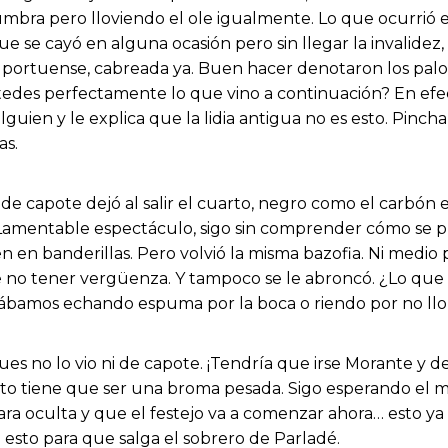
bra pero lloviendo el ole igualmente. Lo que ocurrió en
ue se cayó en alguna ocasión pero sin llegar la invalidez
 portuense, cabreada ya. Buen hacer denotaron los palos
tedes perfectamente lo que vino a continuación? En efect
 alguien y le explica que la lidia antigua no es esto. Pin
as.
e capote dejó al salir el cuarto, negro como el carbón 
mentable espectáculo, sigo sin comprender cómo se pue
ien en banderillas. Pero volvió la misma bazofia. Ni medi
e no tener vergüenza. Y tampoco se le abroncó. ¿Lo que 
ábamos echando espuma por la boca o riendo por no llor
ues no lo vio ni de capote. ¡Tendría que irse Morante y de
 Esto tiene que ser una broma pesada. Sigo esperando e
ara oculta y que el festejo va a comenzar ahora… esto y
esto para que salga el sobrero de Parladé.