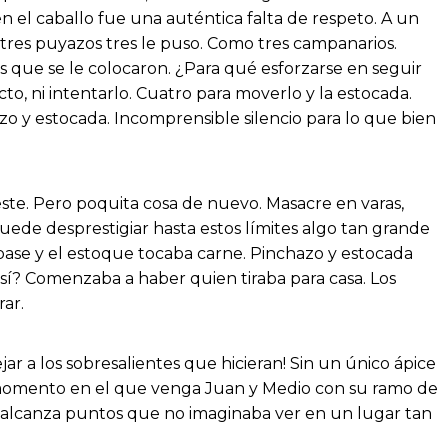
 el caballo fue una auténtica falta de respeto. A un
, tres puyazos tres le puso. Como tres campanarios.
 que se le colocaron. ¿Para qué esforzarse en seguir
o, ni intentarlo. Cuatro para moverlo y la estocada.
chazo y estocada. Incomprensible silencio para lo que bien
este. Pero poquita cosa de nuevo. Masacre en varas,
de desprestigiar hasta estos límites algo tan grande
o pase y el estoque tocaba carne. Pinchazo y estocada
sí? Comenzaba a haber quien tiraba para casa. Los
ar.
jar a los sobresalientes que hicieran! Sin un único ápice
l momento en el que venga Juan y Medio con su ramo de
a alcanza puntos que no imaginaba ver en un lugar tan