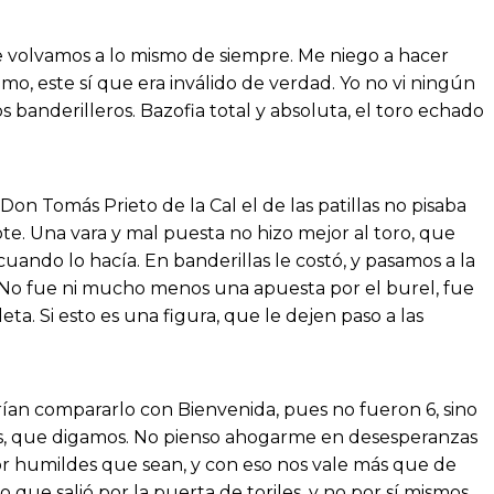
e volvamos a lo mismo de siempre. Me niego a hacer
lmo, este sí que era inválido de verdad. Yo no vi ningún
 banderilleros. Bazofia total y absoluta, el toro echado
 Don Tomás Prieto de la Cal el de las patillas no pisaba
te. Una vara y mal puesta no hizo mejor al toro, que
cuando lo hacía. En banderillas le costó, y pasamos a la
za. No fue ni mucho menos una apuesta por el burel, fue
a. Si esto es una figura, que le dejen paso a las
drían compararlo con Bienvenida, pues no fueron 6, sino
as, que digamos. No pienso ahogarme en desesperanzas
r humildes que sean, y con eso nos vale más que de
e salió por la puerta de toriles, y no por sí mismos,