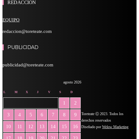
REDACCIÓN
EQUIPO
redaccion@toreteate.com
PUBLICIDAD
publicidad@toreteate.com
agosto 2026
L
M
X
J
V
S
D
1
2
Toreteate Ⓒ 2023. Todos los
3
4
5
6
7
8
9
derechos reservados
10
11
12
13
14
15
16
Diseñado por
Welow Marketing
17
18
19
20
21
22
23