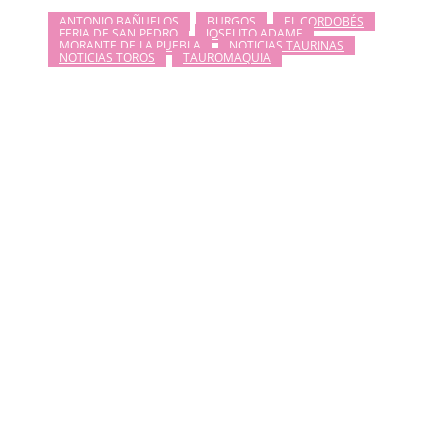
ANTONIO BAÑUELOS
BURGOS
EL CORDOBÉS
FERIA DE SAN PEDRO
JOSELITO ADAME
MORANTE DE LA PUEBLA
NOTICIAS TAURINAS
NOTICIAS TOROS
TAUROMAQUIA