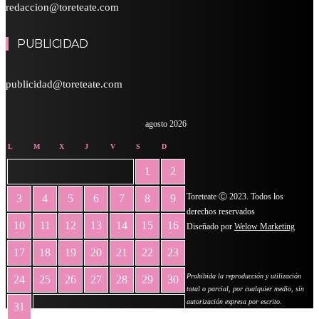
redaccion@toreteate.com
PUBLICIDAD
publicidad@toreteate.com
agosto 2026
L
M
X
J
V
S
D
1
2
Toreteate Ⓒ 2023. Todos los
3
4
5
6
7
8
9
derechos reservados
10
11
12
13
14
15
16
Diseñado por
Welow Marketing
17
18
19
20
21
22
23
Prohibida la reproducción y utilización
24
25
26
27
28
29
30
total o parcial, por cualquier medio, sin
autorización expresa por escrito.
31