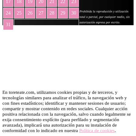
17
18
19
20
21
22
23
Prohibida la reproducción y utilización
24
25
26
27
28
29
30
total o parcial, por cualquier medio, sin
autorización expresa por escrito.
31
« May
En toreteate.com, utilizamos cookies propias y de terceros, y
tecnologías similares para analizar el tráfico, la navegación web y
con fines estadísticos; identificar y mantener sesiones de usuario;
compartir y mostrar contenido en redes sociales. Cualquier acción
positiva relacionada con la navegación, salvo cuando legalmente se
exija consentimiento explícito (para perfilado y segmentación
avanzada), implicará una autorización para su instalación de
conformidad con lo indicado en nuestra
Política de cookies
.