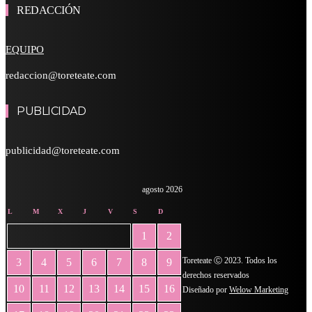
REDACCIÓN
EQUIPO
redaccion@toreteate.com
PUBLICIDAD
publicidad@toreteate.com
agosto 2026
L
M
X
J
V
S
D
1
2
Toreteate Ⓒ 2023. Todos los
3
4
5
6
7
8
9
derechos reservados
10
11
12
13
14
15
16
Diseñado por
Welow Marketing