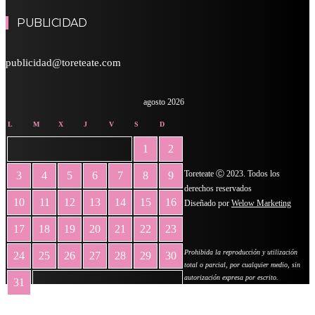
PUBLICIDAD
publicidad@toreteate.com
agosto 2026
L
M
X
J
V
S
D
1
2
Toreteate Ⓒ 2023. Todos los
3
4
5
6
7
8
9
derechos reservados
10
11
12
13
14
15
16
Diseñado por
Welow Marketing
17
18
19
20
21
22
23
Prohibida la reproducción y utilización
24
25
26
27
28
29
30
total o parcial, por cualquier medio, sin
autorización expresa por escrito.
31
« May