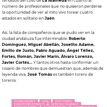
tendidos del coso de
La Alameda
en cuanto al
número de profesionales que no quisieron perderse
la oportunidad de ver al mito vivo torear cuatro
astados en solitario en
Jaén
.
Así, la lista de compañeros que se pudo ver en la
ciudad andaluza fue interminable.
Roberto
Domínguez, Miguel Abellán, Joselito Adame,
Emilio de Justo, Pablo Aguado, Ángel Téllez,
Fortes, Román, Javier Marín, Álvaro Lorenzo,
Javier Cortés…
Y tantos otros hasta conformar un
rosario de nombres que demuestran que, además de
leyenda viva,
José Tomás
es también torero de
toreros.
ÁLVARO NÚÑEZ
JAÉN
JOSÉ TOMÁS
JUAN PEDRO DOMECQ
NOTICIAS TAURINAS