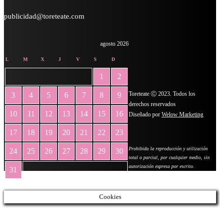
publicidad@toreteate.com
agosto 2026
L
M
X
J
V
S
D
1
2
Toreteate Ⓒ 2023. Todos los
3
4
5
6
7
8
9
derechos reservados
10
11
12
13
14
15
16
Diseñado por
Welow Marketing
17
18
19
20
21
22
23
Prohibida la reproducción y utilización
24
25
26
27
28
29
30
total o parcial, por cualquier medio, sin
autorización expresa por escrito.
31
« May
Cookies