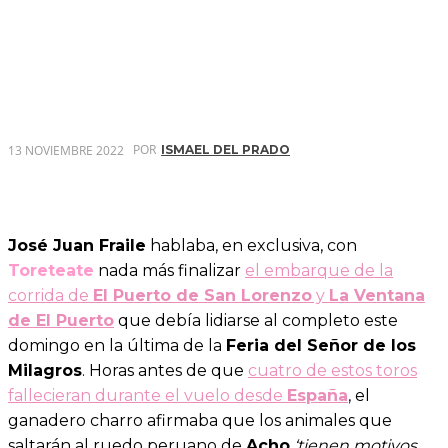
POR
13 NOVIEMBRE 2022
ISMAEL DEL PRADO
José Juan Fraile
hablaba, en exclusiva, con
Toreteate
nada más finalizar
el embarque de la
corrida de
El Puerto de San Lorenzo
y
La Ventana
de El Puerto
que debía lidiarse al completo este
domingo en la última de la
Feria del Señor de los
Milagros
. Horas antes de que
cuatro de estos toros
fallecieran durante el vuelo desde
España
, el
ganadero charro afirmaba que los animales que
saltarán al ruedo peruano de
Acho
‘tienen motivos