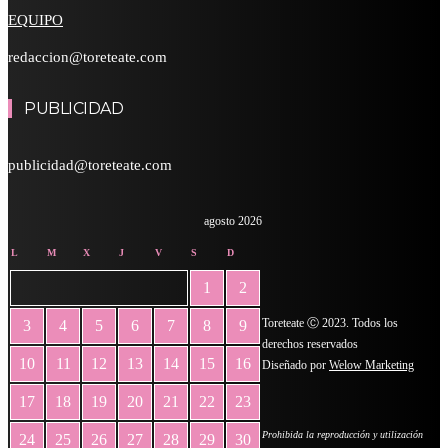
EQUIPO
redaccion@toreteate.com
PUBLICIDAD
publicidad@toreteate.com
agosto 2026
L
M
X
J
V
S
D
1
2
Toreteate Ⓒ 2023. Todos los
3
4
5
6
7
8
9
derechos reservados
10
11
12
13
14
15
16
Diseñado por
Welow Marketing
17
18
19
20
21
22
23
Prohibida la reproducción y utilización
24
25
26
27
28
29
30