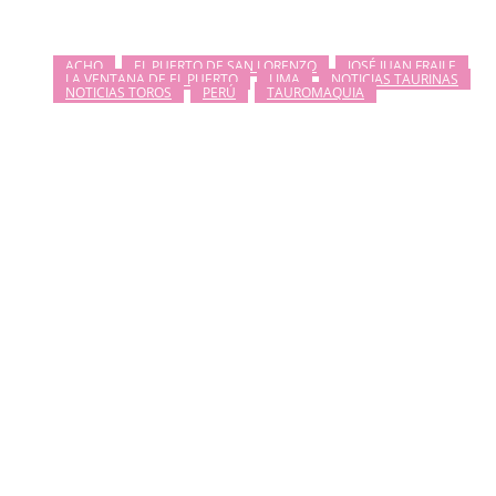
ACHO
EL PUERTO DE SAN LORENZO
JOSÉ JUAN FRAILE
LA VENTANA DE EL PUERTO
LIMA
NOTICIAS TAURINAS
NOTICIAS TOROS
PERÚ
TAUROMAQUIA