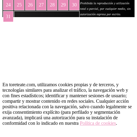
Prohibida la reproducción y utilización
24
25
26
27
28
29
30
total o parcial, por cualquier medio, sin
autorización expresa por escrito.
31
« May
En toreteate.com, utilizamos cookies propias y de terceros, y
tecnologías similares para analizar el tráfico, la navegación web y
con fines estadísticos; identificar y mantener sesiones de usuario;
compartir y mostrar contenido en redes sociales. Cualquier acción
positiva relacionada con la navegación, salvo cuando legalmente se
exija consentimiento explícito (para perfilado y segmentación
avanzada), implicará una autorización para su instalación de
conformidad con lo indicado en nuestra
Política de cookies
.