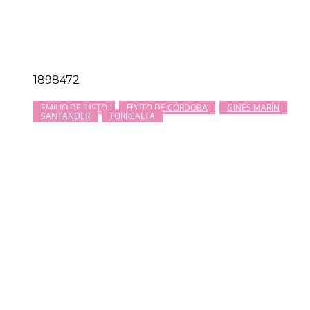
1898472
EMILIO DE JUSTO
FINITO DE CÓRDOBA
GINÉS MARÍN
SANTANDER
TORREALTA