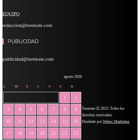
EQUIPO
redaccion@toreteate.com
PUBLICIDAD
publicidad@toreteate.com
agosto 2026
L
M
X
J
V
S
D
1
2
Toreteate Ⓒ 2023. Todos los
3
4
5
6
7
8
9
derechos reservados
10
11
12
13
14
15
16
Diseñado por
Welow Marketing
17
18
19
20
21
22
23