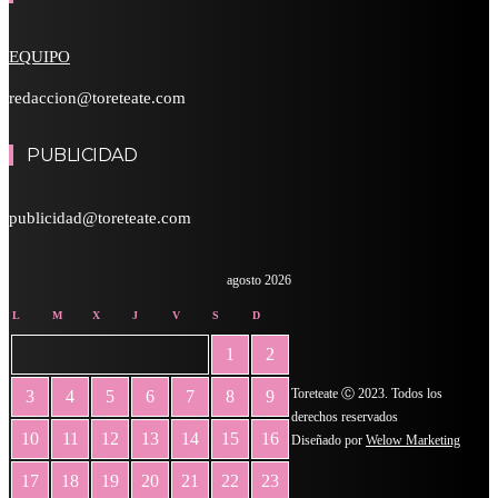
EQUIPO
redaccion@toreteate.com
PUBLICIDAD
publicidad@toreteate.com
agosto 2026
L
M
X
J
V
S
D
1
2
Toreteate Ⓒ 2023. Todos los
3
4
5
6
7
8
9
derechos reservados
10
11
12
13
14
15
16
Diseñado por
Welow Marketing
17
18
19
20
21
22
23