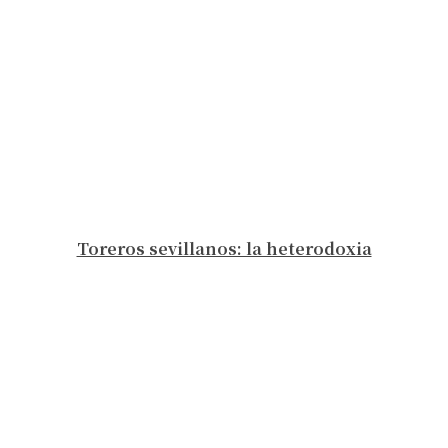
Toreros sevillanos: la heterodoxia