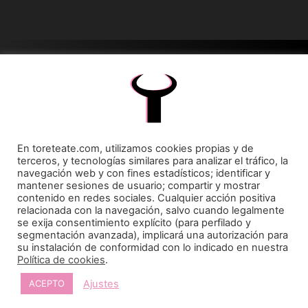
Toreteate Ⓒ 2023. Todos los derechos reservados
Diseñado por
Welow Marketing
Prohibida la reproducción y utilización total o parcial, por cualquier medio, sin autorización
expresa por escrito.
En toreteate.com, utilizamos cookies propias y de
terceros, y tecnologías similares para analizar el tráfico, la
navegación web y con fines estadísticos; identificar y
mantener sesiones de usuario; compartir y mostrar
contenido en redes sociales. Cualquier acción positiva
relacionada con la navegación, salvo cuando legalmente
se exija consentimiento explícito (para perfilado y
segmentación avanzada), implicará una autorización para
su instalación de conformidad con lo indicado en nuestra
Política de cookies
.
Ajustes
ACEPTO