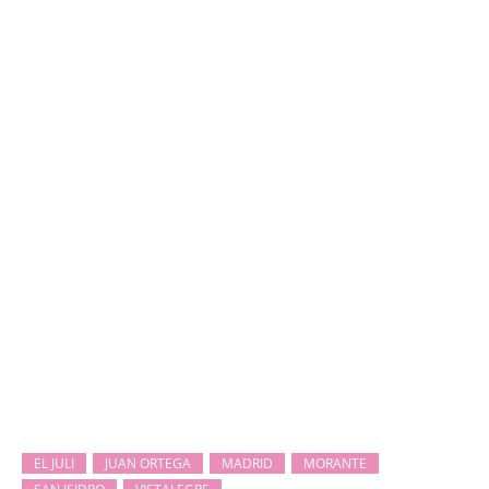
EL JULI
JUAN ORTEGA
MADRID
MORANTE