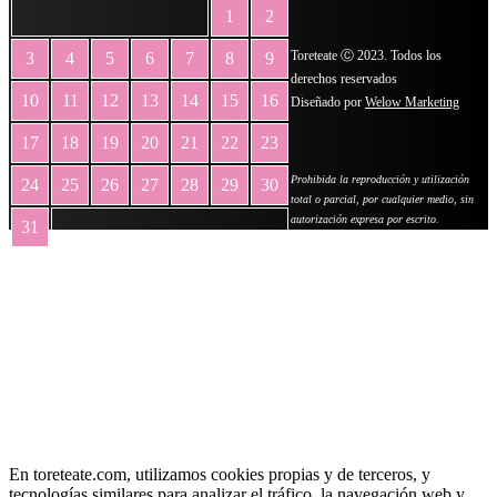
1
2
Toreteate Ⓒ 2023. Todos los
3
4
5
6
7
8
9
derechos reservados
10
11
12
13
14
15
16
Diseñado por
Welow Marketing
17
18
19
20
21
22
23
Prohibida la reproducción y utilización
24
25
26
27
28
29
30
total o parcial, por cualquier medio, sin
autorización expresa por escrito.
31
« May
En toreteate.com, utilizamos cookies propias y de terceros, y
tecnologías similares para analizar el tráfico, la navegación web y