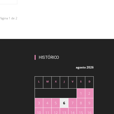
Página 1 de 2
HISTÓRICO
agosto 2026
L
M
X
J
V
S
D
1
2
3
4
5
6
7
8
9
10
11
12
13
14
15
16