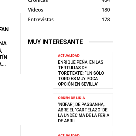
Vídeos
180
Entrevistas
178
FAN
MUY INTERESANTE
ANA
,
ACTUALIDAD
TÍN
ENRIQUE PEÑA, EN LAS
A…
TERTULIAS DE
TORETEATE: “UN SÓLO
TORO ES MUY POCA
OPCIÓN EN SEVILLA”
ORDEN DE LIDIA
‘NÚFAR’, DE PASSANHA,
ABRE EL ‘CARTELAZO’ DE
LA UNDÉCIMA DE LA FERIA
DE ABRIL
ACTUALIDAD