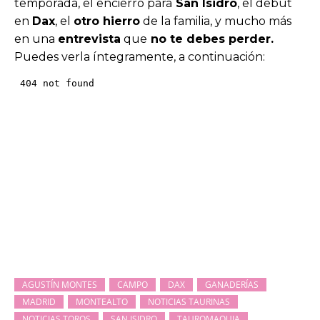
temporada, el encierro para
San Isidro
, el debut
en
Dax
, el
otro hierro
de la familia, y mucho más
en una
entrevista
que
no te debes perder.
Puedes verla íntegramente, a continuación:
AGUSTÍN MONTES
CAMPO
DAX
GANADERÍAS
MADRID
MONTEALTO
NOTICIAS TAURINAS
NOTICIAS TOROS
SAN ISIDRO
TAUROMAQUIA