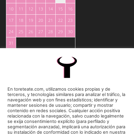
10
11
12
13
14
15
16
17
18
19
20
21
22
23
24
25
26
27
28
29
30
31
« May
En toreteate.com, utilizamos cookies propias y de
terceros, y tecnologías similares para analizar el tráfico, la
Toreteate Ⓒ 2023. Todos los derechos reservados
navegación web y con fines estadísticos; identificar y
Diseñado por
Welow Marketing
mantener sesiones de usuario; compartir y mostrar
contenido en redes sociales. Cualquier acción positiva
relacionada con la navegación, salvo cuando legalmente
Prohibida la reproducción y utilización total o parcial, por cualquier medio, sin autorización
se exija consentimiento explícito (para perfilado y
expresa por escrito.
segmentación avanzada), implicará una autorización para
su instalación de conformidad con lo indicado en nuestra