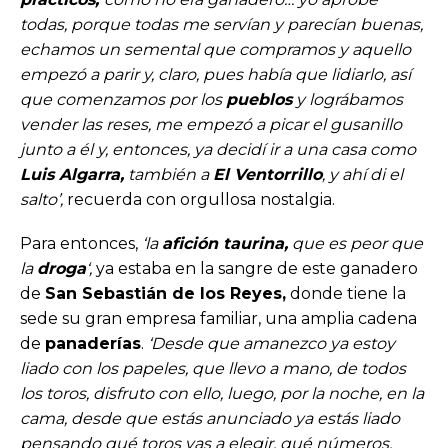
todas, porque todas me servían y parecían buenas,
echamos un semental que compramos y aquello
empezó a parir y, claro, pues había que lidiarlo, así
que comenzamos por los
pueblos
y lográbamos
vender las reses, me empezó a picar el gusanillo
junto a él y, entonces, ya decidí ir a una casa como
Luis Algarra,
también a
El Ventorrillo
, y ahí di el
salto’,
recuerda con orgullosa nostalgia.
Para entonces,
‘la
afición taurina,
que es peor que
la
droga
‘,
ya estaba en la sangre de este ganadero
de
San Sebastián de los Reyes,
donde tiene la
sede su gran empresa familiar, una amplia cadena
de
panaderías
.
‘Desde que amanezco ya estoy
liado con los papeles, que llevo a mano, de todos
los toros, disfruto con ello, luego, por la noche, en la
cama, desde que estás anunciado ya estás liado
pensando qué toros vas a elegir, qué números,