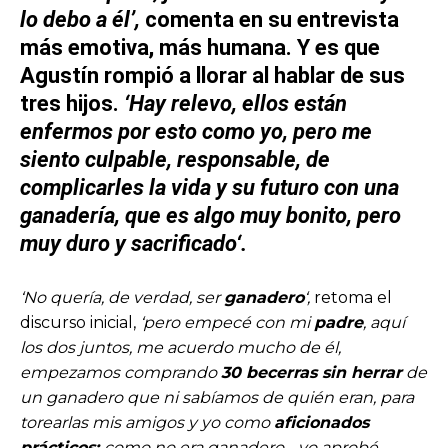
lo debo a él’,
comenta en su entrevista
más
emotiva,
más
humana.
Y es que
Agustín rompió a llorar
al hablar de sus
tres hijos.
‘Hay
relevo
, ellos están
enfermos por esto como yo, pero me
siento
culpable, responsable,
de
complicarles la vida y su futuro con una
ganadería
, que es algo muy
bonito
, pero
muy
duro
y
sacrificado
‘.
‘No quería, de verdad, ser
ganadero
‘,
retoma el
discurso inicial,
‘pero empecé con mi
padre
, aquí
los dos juntos, me acuerdo mucho de él,
empezamos comprando
30 becerras sin herrar
de
un ganadero que ni sabíamos de quién eran, para
torearlas mis amigos y yo como
aficionados
prácticos;
como no era ganadero… yo aprobé