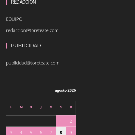
REDACCIÓN
EQUIPO
redaccion@toreteate.com
PUBLICIDAD
publicidad@toreteate.com
agosto 2026
L
M
X
J
V
S
D
1
2
3
4
5
6
7
8
9