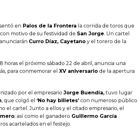
esentó en
Palos de la Frontera
la corrida de toros que
con motivo de su festividad de
San Jorge
. Un cartel
e anunciarán
Curro Díaz, Cayetano
y el torero de la
18 horas el próximo sábado 22 de abril, anuncia una
más, para conmemorar el
XV aniversario
de la apertura
ganizado por el empresario
Jorge Buendía,
tuvo lugar
n
, que colgó el
‘No hay billetes’
con numeroso público
el cartel. Junto a ellos y el citado empresario, el
omero
; así como el ganadero
Guillermo García
ros acartelados en el festejo.