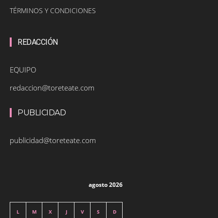
TÉRMINOS Y CONDICIONES
REDACCIÓN
EQUIPO
redaccion@toreteate.com
PUBLICIDAD
publicidad@toreteate.com
agosto 2026
L
M
X
J
V
S
D