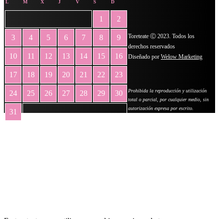
L
M
X
J
V
S
D
1
2
Toreteate Ⓒ 2023. Todos los
3
4
5
6
7
8
9
derechos reservados
10
11
12
13
14
15
16
Diseñado por
Welow Marketing
17
18
19
20
21
22
23
Prohibida la reproducción y utilización
24
25
26
27
28
29
30
total o parcial, por cualquier medio, sin
autorización expresa por escrito.
31
« May