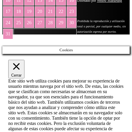
10
11
12
13
14
15
16
Diseñado por
Welow Marketing
17
18
19
20
21
22
23
Prohibida la reproducción y utilización
24
25
26
27
28
29
30
total o parcial, por cualquier medio, sin
autorización expresa por escrito.
31
« May
Cookies
Cerrar
Este sitio web utiliza cookies para mejorar su experiencia de
usuario mientras navega por el sitio web. De estas, las cookies
que se clasifican como necesarias se almacenan en su
navegador, ya que son esenciales para el funcionamiento
básico del sitio web. También utilizamos cookies de terceros
que nos ayudan a analizar y comprender cómo utiliza este
sitio web. Estas cookies se almacenarán en su navegador solo
con su consentimiento. También tiene la opción de optar por
no recibir estas cookies. Pero la exclusión voluntaria de
algunas de estas cookies puede afectar su experiencia de