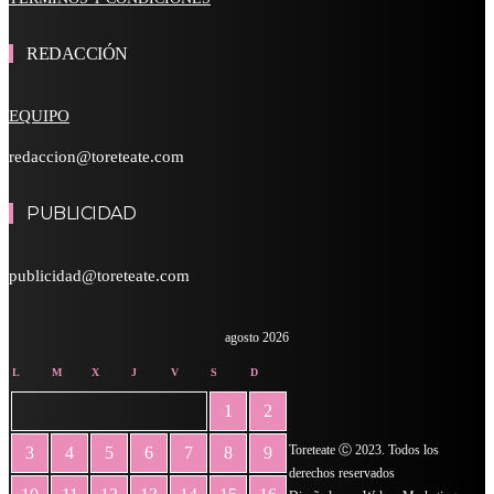
REDACCIÓN
EQUIPO
redaccion@toreteate.com
PUBLICIDAD
publicidad@toreteate.com
agosto 2026
L
M
X
J
V
S
D
1
2
Toreteate Ⓒ 2023. Todos los
3
4
5
6
7
8
9
derechos reservados