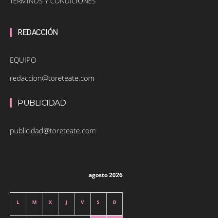
TÉRMINOS Y CONDICIONES
REDACCIÓN
EQUIPO
redaccion@toreteate.com
PUBLICIDAD
publicidad@toreteate.com
agosto 2026
L
M
X
J
V
S
D