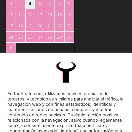
3
4
5
6
7
8
9
10
11
12
13
14
15
16
17
18
19
20
21
22
23
24
25
26
27
28
29
30
31
« May
En toreteate.com, utilizamos cookies propias y de
terceros, y tecnologías similares para analizar el tráfico, la
Toreteate Ⓒ 2023. Todos los derechos reservados
navegación web y con fines estadísticos; identificar y
Diseñado por
Welow Marketing
mantener sesiones de usuario; compartir y mostrar
contenido en redes sociales. Cualquier acción positiva
relacionada con la navegación, salvo cuando legalmente
Prohibida la reproducción y utilización total o parcial, por cualquier medio, sin autorización
se exija consentimiento explícito (para perfilado y
expresa por escrito.
segmentación avanzada), implicará una autorización para