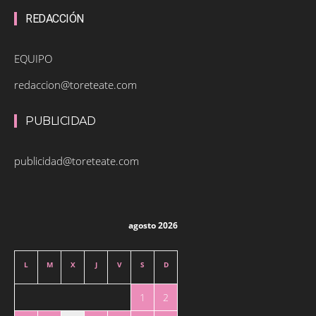
REDACCIÓN
EQUIPO
redaccion@toreteate.com
PUBLICIDAD
publicidad@toreteate.com
agosto 2026
L
M
X
J
V
S
D
1
2