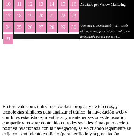
10
11
12
13
14
15
16
Diseñado por
Welow Marketing
17
18
19
20
21
22
23
Prohibida la reproducción y utilización
24
25
26
27
28
29
30
total o parcial, por cualquier medio, sin
autorización expresa por escrito.
31
« May
En toreteate.com, utilizamos cookies propias y de terceros, y
tecnologías similares para analizar el tráfico, la navegación web y
con fines estadísticos; identificar y mantener sesiones de usuario;
compartir y mostrar contenido en redes sociales. Cualquier acción
positiva relacionada con la navegación, salvo cuando legalmente se
exija consentimiento explícito (para perfilado y segmentación