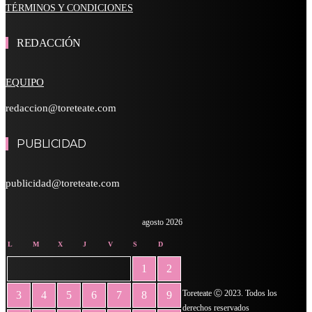
TÉRMINOS Y CONDICIONES
REDACCIÓN
EQUIPO
redaccion@toreteate.com
PUBLICIDAD
publicidad@toreteate.com
agosto 2026
L
M
X
J
V
S
D
1
2
Toreteate Ⓒ 2023. Todos los
3
4
5
6
7
8
9
derechos reservados