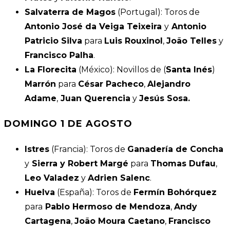
Salvaterra de Magos
(Portugal): Toros de
Antonio José da Veiga Teixeira
y
Antonio
Patricio Silva
para
Luis Rouxinol
,
João Telles
y
Francisco Palha
.
La Florecita
(México): Novillos de (
Santa Inés
)
Marrón
para
César Pacheco
,
Alejandro
Adame
,
Juan Querencia
y
Jesús Sosa.
DOMINGO 1 DE AGOSTO
Istres
(Francia): Toros de
Ganadería de Concha
y
Sierra y Robert Margé
para
Thomas Dufau
,
Leo Valadez
y
Adrien Salenc
.
Huelva
(España): Toros de
Fermín Bohórquez
para
Pablo Hermoso de Mendoza
,
Andy
Cartagena
,
João Moura Caetano
,
Francisco