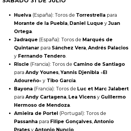
SÁBADO 31 DE JULIO
Huelva
(España): Toros de
Torrestrella
para
Morante de la Puebla
,
Daniel Luque
y
Juan
Ortega
.
Jadraque
(España): Toros de
Marqués de
Quintanar
para
Sánchez Vera
,
Andrés Palacios
y
Fernando Tendero
.
Riscle
(Francia): Toros de
Camino de Santiago
para
Andy Younes
,
Yannis Djenibla
«
El
Adoureño
» y
Tibo García
.
Bayona
(Francia): Toros de
Luc et Marc Jalabert
para
Andy Cartagena
,
Lea Vicens
y
Guillermo
Hermoso de Mendoza
.
Amieira de Portel
(Portugal): Toros de
Passanha
para
Filipe Gonçalves
,
Antonio
Prates
y
Antonio Nuncio
.