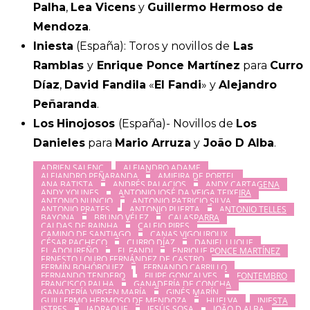
Palha
,
Lea Vicens
y
Guillermo Hermoso de
Mendoza
.
Iniesta
(España): Toros y novillos de
Las
Ramblas
y
Enrique Ponce Martínez
para
Curro
Díaz
,
David Fandila
«
El Fandi
» y
Alejandro
Peñaranda
.
Los
Hinojosos
(España)- Novillos de
Los
Danieles
para
Mario Arruza
y
João D Alba
.
ADRIEN SALENC
ALEJANDRO ADAME
ALEJANDRO PEÑARANDA
AMIEIRA DE PORTEL
ANA BATISTA
ANDRÉS PALACIOS
ANDY CARTAGENA
ANDY YOUNES
ANTONIO JOSÉ DA VEIGA TEIXEIRA
ANTONIO NUNCIO
ANTONIO PATRICIO SILVA
ANTONIO PRATES
ANTONIO PUERTA
ANTONIO TELLES
BAYONA
BRUNO VÉLEZ
CALASPARRA
CALDAS DE RAINHA
CALEJO PIRES
CAMINO DE SANTIAGO
CANAS VIGOUROUX
CÉSAR PACHECO
CURRO DÍAZ
DANIEL LUQUE
EL ADOUREÑO
EL FANDI
ENRIQUE PONCE MARTÍNEZ
ERNESTO LOURO FERNÁNDEZ DE CASTRO
FERMÍN BOHÓRQUEZ
FERNANDO CARRILLO
FERNANDO TENDERO
FILIPE GONÇALVES
FONTEMBRO
FRANCISCO PALHA
GANADERÍA DE CONCHA
GANADERÍA VIRGEN MARÍA
GINÉS MARÍN
GUILLERMO HERMOSO DE MENDOZA
HUELVA
INIESTA
ISTRES
JADRAQUE
JESÚS SOSA
JOÃO D ALBA