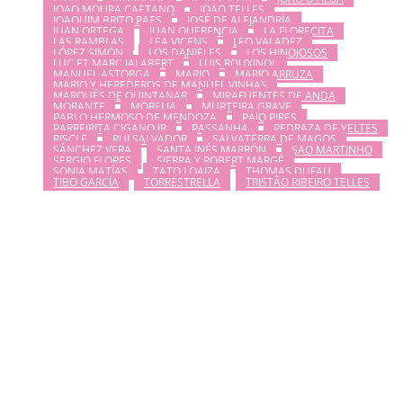
JOAO MOURA CAETANO
JOAO TELLES
JOAQUIM BRITO PAES
JOSÉ DE ALEJANDRÍA
JUAN ORTEGA
JUAN QUERENCIA
LA FLORECITA
LAS RAMBLAS
LEA VICENS
LEO VALADEZ
LÓPEZ SIMÓN
LOS DANIELES
LOS HINOJOSOS
LUC ET MARC JALABERT
LUIS ROUXINOL
MANUEL ASTORGA
MARIO
MARIO ARRUZA
MARIO Y HEREDEROS DE MANUEL VINHAS
MARQUÉS DE QUINTANAR
MIRAFUENTES DE ANDA
MORANTE
MORELIA
MURTEIRA GRAVE
PABLO HERMOSO DE MENDOZA
PAIO PIRES
PARREIRITA CIGANO JR
PASSANHA
PEDRAZA DE YELTES
RISCLE
RUI SALVADOR
SALVATERRA DE MAGOS
SÁNCHEZ VERA
SANTA INÉS MARRÓN
SAO MARTINHO
SERGIO FLORES
SIERRA Y ROBERT MARGÉ
SONIA MATÍAS
TATO LOAIZA
THOMAS DUFAU
TIBO GARCÍA
TORRESTRELLA
TRISTÃO RIBEIRO TELLES