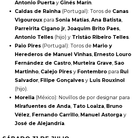
Antonio Puerta
y
Ginés Marín
.
Caldas de Rainha
(Portugal): Toros de
Canas
Vigouroux
para
Sonia Matías
,
Ana Batista
,
Parreirita Cigano jr
,
Joaquim Brito Paes
,
Antonio Telles
(hijo) y
Tristão Ribeiro Telles
.
Paio Pires
(Portugal): Toros de
Mario y
Herederos de Manuel Vinhas
,
Ernesto Louro
Fernández de Castro
,
Murteira Grave
,
Sao
Martinho
,
Calejo Pires
y
Fontembro
para
Rui
Salvador
,
Filipe Gonçalves
y
Luis Rouxinol
(hijo).
Morelia
(México): Novillos de por designar para
Mirafuentes de Anda
,
Tato Loaiza
,
Bruno
Vélez
,
Fernando Carrillo
,
Manuel Astorga
y
José de Alejandría
.